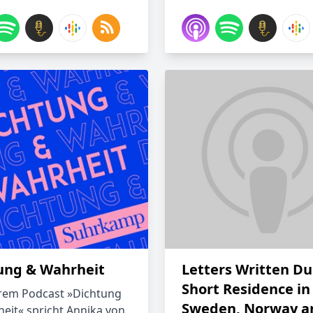
ung & Wahrheit
Letters Written Du
Short Residence in
rem Podcast »Dichtung
Sweden, Norway a
eit« spricht Annika von