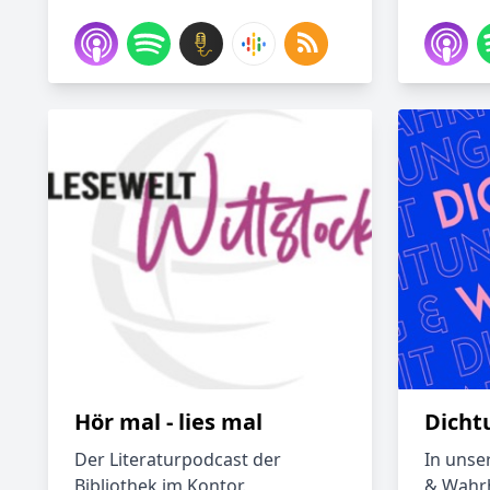
Hör mal - lies mal
Dicht
Der Literaturpodcast der
In unse
Bibliothek im Kontor.
& Wahrh