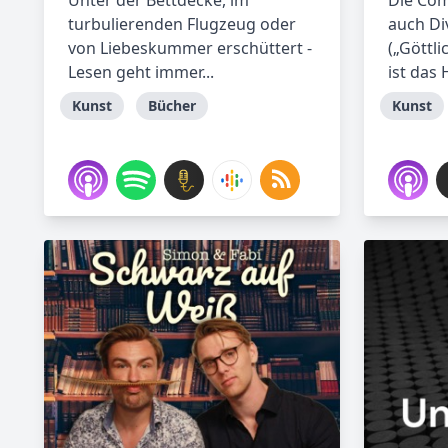
Unter der Bettdecke, im
Die Com
turbulierenden Flugzeug oder
auch D
von Liebeskummer erschüttert -
(„Göttl
Lesen geht immer...
ist das 
Kunst
Bücher
Kunst