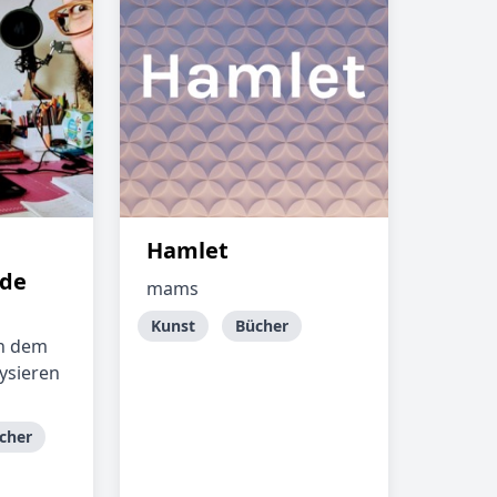
Hamlet
nde
mams
Kunst
Bücher
in dem
ysieren
cher