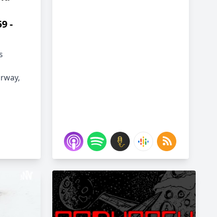
9 -
s
orway,