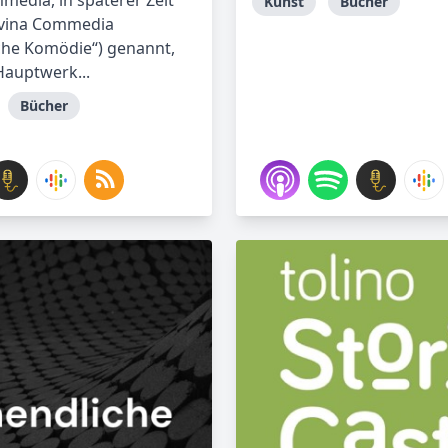
media, in späterer Zeit
Kunst
Bücher
ivina Commedia
iche Komödie“) genannt,
Hauptwerk...
Bücher