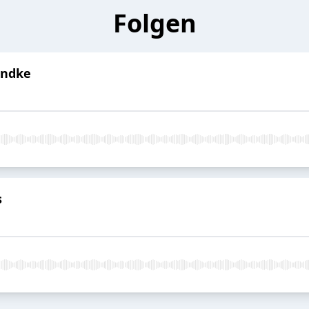
Folgen
andke
s