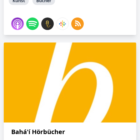
Kunst
Bücher
Bahá'í Hörbücher