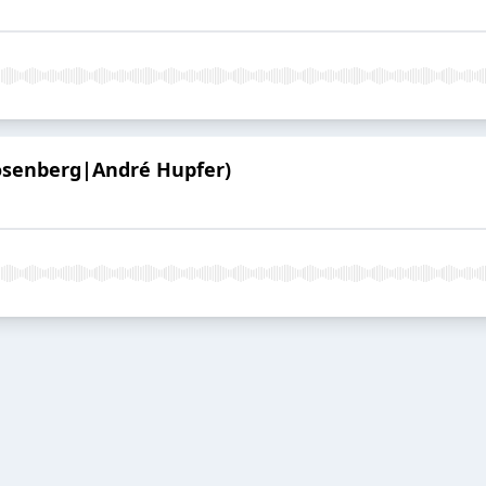
osenberg|André Hupfer)