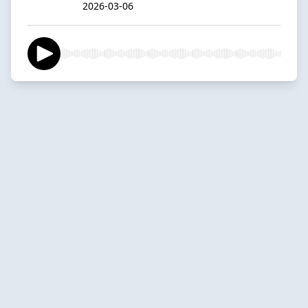
2026-03-06