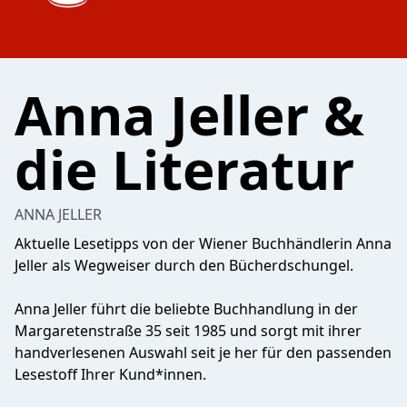
Anna Jeller &
die Literatur
ANNA JELLER
Aktuelle Lesetipps von der Wiener Buchhändlerin Anna
Jeller als Wegweiser durch den Bücherdschungel.
Anna Jeller führt die beliebte Buchhandlung in der
Margaretenstraße 35 seit 1985 und sorgt mit ihrer
handverlesenen Auswahl seit je her für den passenden
Lesestoff Ihrer Kund*innen.