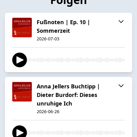
Fußnoten | Ep. 10 |
Sommerzeit
2026-07-03
Anna Jellers Buchtipp |
Dieter Burdorf: Dieses
unruhige Ich
2026-06-26