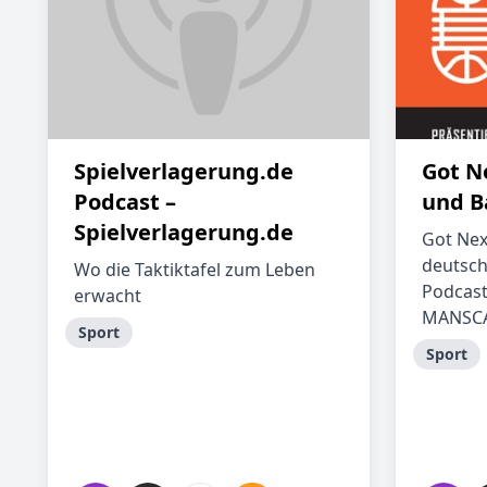
Spielverlagerung.de
Got N
Podcast –
und B
Spielverlagerung.de
Got Nex
deutsch
Wo die Taktiktafel zum Leben
Podcast
erwacht
MANSC
Sport
Sport