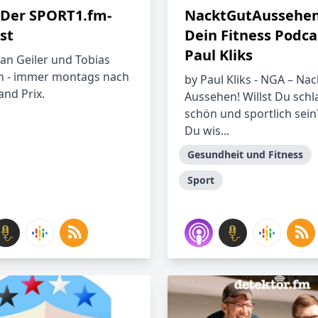
- Der SPORT1.fm-
NacktGutAussehen
st
Dein Fitness Podca
Paul Kliks
ian Geiler und Tobias
n - immer montags nach
by Paul Kliks - NGA – Nac
nd Prix.
Aussehen! Willst Du schl
schön und sportlich sein?
Du wis...
Gesundheit und Fitness
Sport