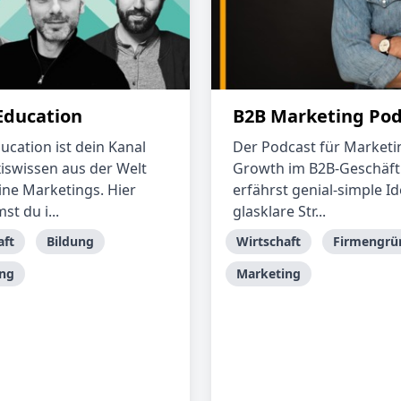
ducation
B2B Marketing Pod
cation ist dein Kanal
Der Podcast für Marketi
xiswissen aus der Welt
Growth im B2B-Geschäft
ine Marketings. Hier
erfährst genial-simple I
t du i...
glasklare Str...
aft
Bildung
Wirtschaft
Firmengrü
ng
Marketing