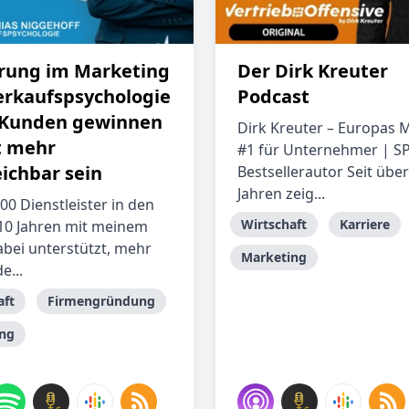
rung im Marketing
Der Dirk Kreuter
erkaufspsychologie
Podcast
 Kunden gewinnen
Dirk Kreuter – Europas 
ht mehr
#1 für Unternehmer | S
eichbar sein
Bestsellerautor Seit über
Jahren zeig...
00 Dienstleister in den
Wirtschaft
Karriere
 10 Jahren mit meinem
bei unterstützt, mehr
Marketing
e...
aft
Firmengründung
ng