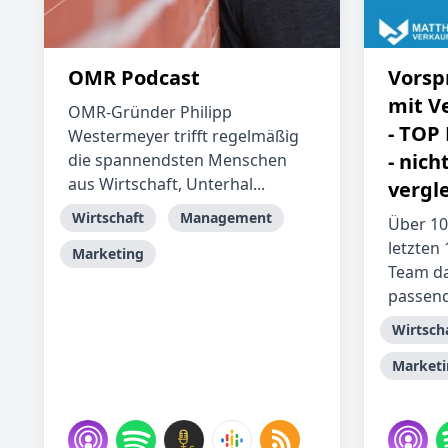
OMR Podcast
Vorsp
mit V
OMR-Gründer Philipp
- TOP
Westermeyer trifft regelmäßig
- nic
die spannendsten Menschen
aus Wirtschaft, Unterhal...
vergl
Wirtschaft
Management
Über 10
letzten
Marketing
Team da
passend
Wirtsch
Marketi