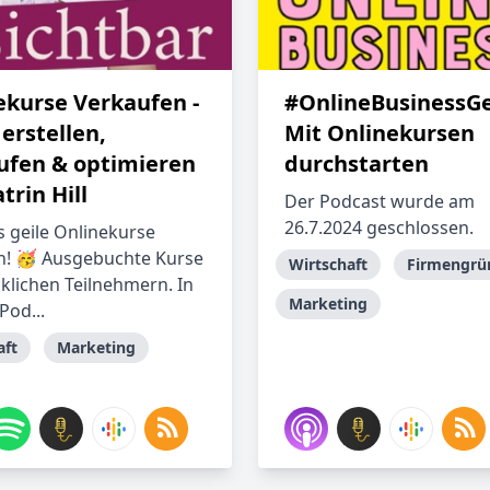
ekurse Verkaufen -
#OnlineBusinessGe
erstellen,
Mit Onlinekursen
ufen & optimieren
durchstarten
trin Hill
Der Podcast wurde am
26.7.2024 geschlossen.
s geile Onlinekurse
en! 🥳 Ausgebuchte Kurse
Wirtschaft
Firmengrü
cklichen Teilnehmern. In
Marketing
Pod...
aft
Marketing