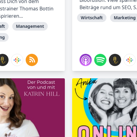
Bloofusion. Viele spann
Lass Dich von dem
Beiträge rund um SEO, S.
strainer Thomas Bottin
pirieren...
Wirtschaft
Marketing
aft
Management
ng