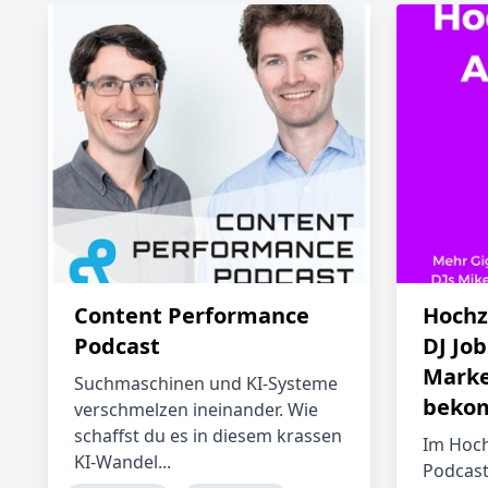
Content Performance
Hochz
Podcast
DJ Job
Marke
Suchmaschinen und KI-Systeme
bekom
verschmelzen ineinander. Wie
schaffst du es in diesem krassen
Im Hoch
KI-Wandel...
Podcast