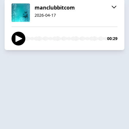
manclubbitcom
2026-04-17
00:29