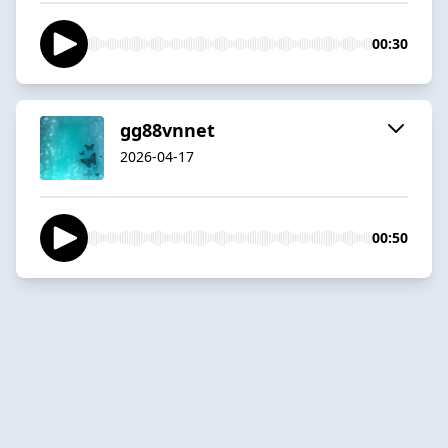
00:30
gg88vnnet
2026-04-17
00:50