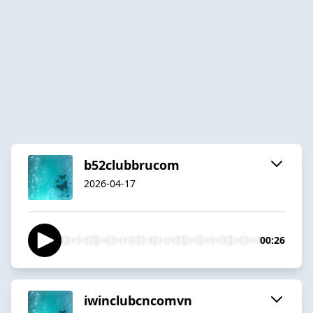
b52clubbrucom
2026-04-17
00:26
iwinclubcncomvn