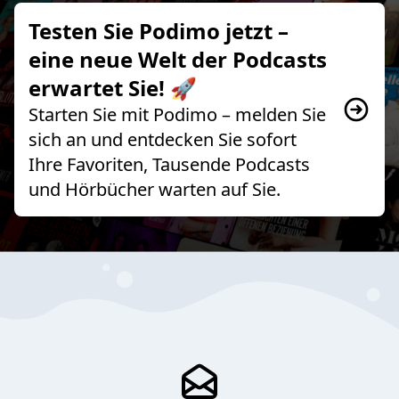
Testen Sie Podimo jetzt –
eine neue Welt der Podcasts
erwartet Sie! 🚀
Starten Sie mit Podimo – melden Sie
sich an und entdecken Sie sofort
Ihre Favoriten, Tausende Podcasts
und Hörbücher warten auf Sie.