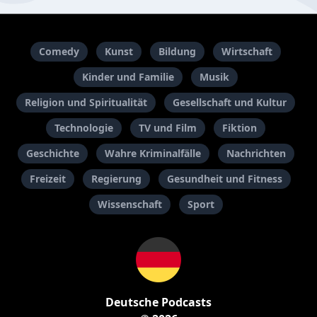
Comedy
Kunst
Bildung
Wirtschaft
Kinder und Familie
Musik
Religion und Spiritualität
Gesellschaft und Kultur
Technologie
TV und Film
Fiktion
Geschichte
Wahre Kriminalfälle
Nachrichten
Freizeit
Regierung
Gesundheit und Fitness
Wissenschaft
Sport
Deutsche Podcasts