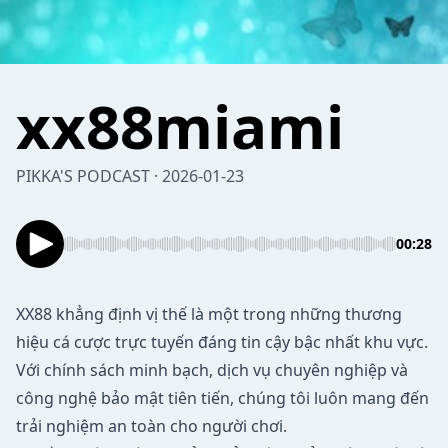
xx88miami
PIKKA'S PODCAST · 2026-01-23
00:28
XX88⁠
khẳng định vị thế là một trong những thương
hiệu cá cược trực tuyến đáng tin cậy bậc nhất khu vực.
Với chính sách minh bạch, dịch vụ chuyên nghiệp và
công nghệ bảo mật tiên tiến, chúng tôi luôn mang đến
trải nghiệm an toàn cho người chơi.