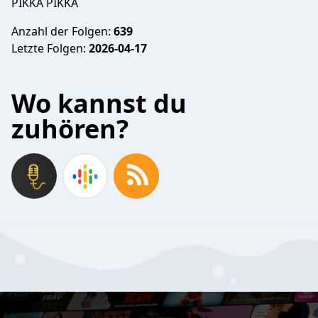
PIKKA PIKKA
Anzahl der Folgen:
639
Letzte Folgen:
2026-04-17
Wo kannst du
zuhören?