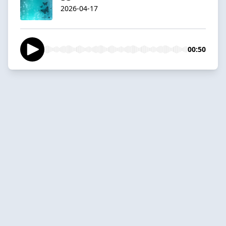
2026-04-17
00:50