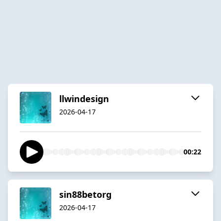
llwindesign
2026-04-17
00:22
sin88betorg
2026-04-17