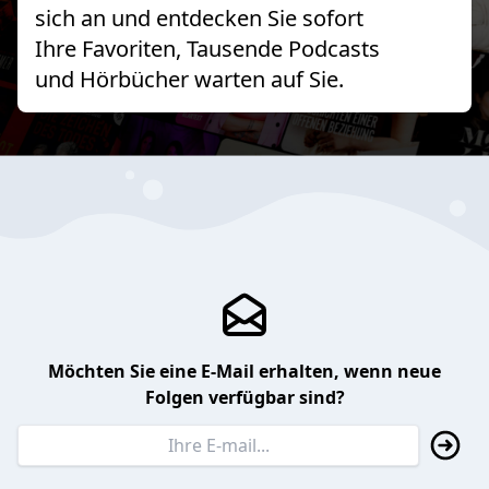
sich an und entdecken Sie sofort
Ihre Favoriten, Tausende Podcasts
und Hörbücher warten auf Sie.
Möchten Sie eine E-Mail erhalten, wenn neue
Folgen verfügbar sind?