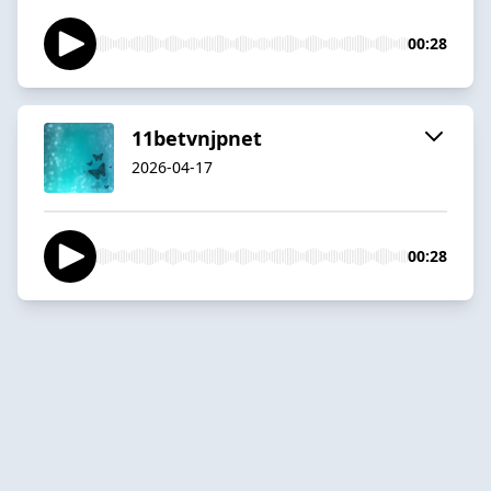
00:28
11betvnjpnet
2026-04-17
00:28