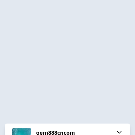
gem888cncom