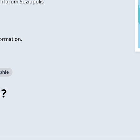
chforum Soziopolis
ormation.
phie
n?