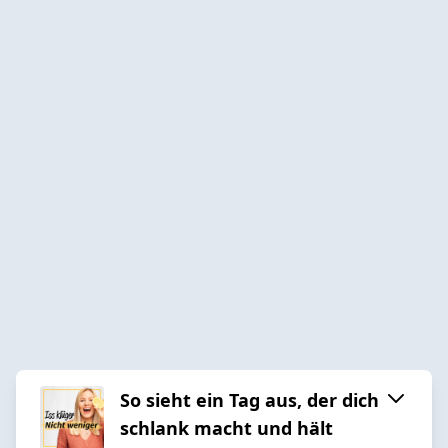
So sieht ein Tag aus, der dich
schlank macht und hält