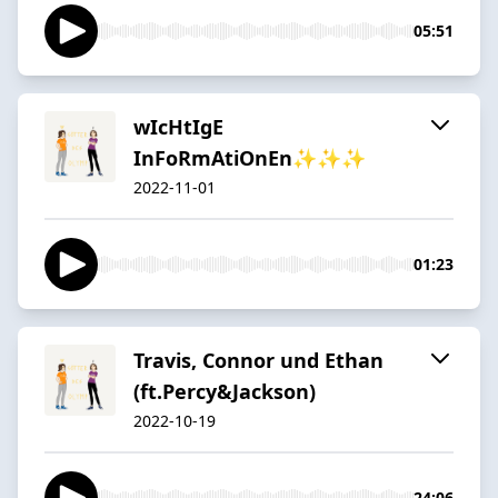
05:51
wIcHtIgE
InFoRmAtiOnEn✨✨✨
2022-11-01
01:23
Travis, Connor und Ethan
(ft.Percy&Jackson)
2022-10-19
24:06