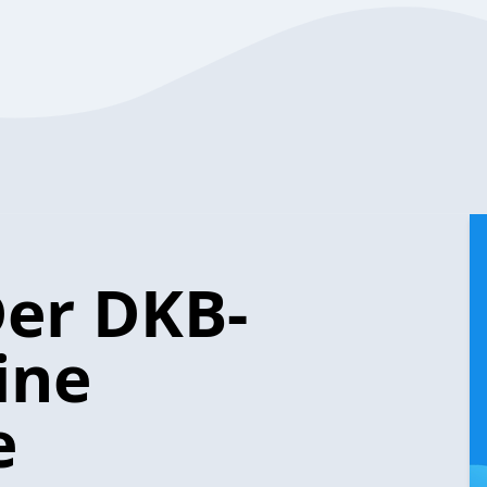
Der DKB-
ine
e