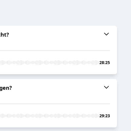
cht?
28:25
ngen?
29:23