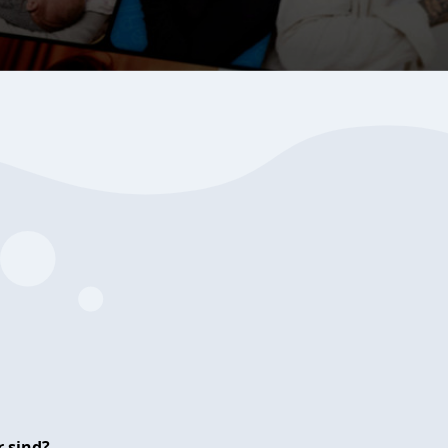
 sind?