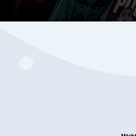
Möcht