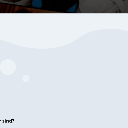
 sind?