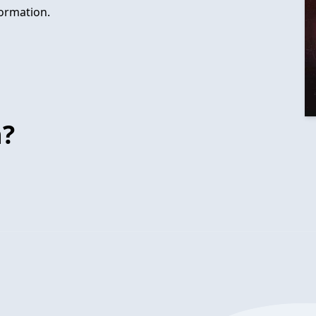
ormation.
n?