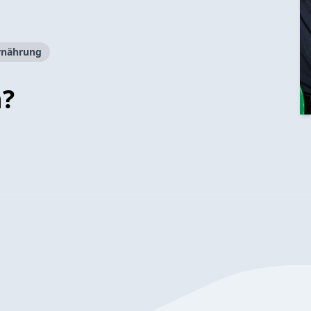
rnährung
n?