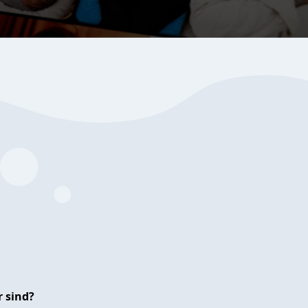
 sind?