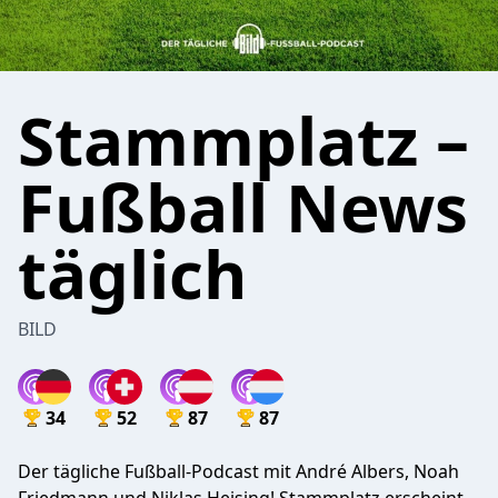
Stammplatz –
Fußball News
täglich
BILD
34
52
87
87
Der tägliche Fußball-Podcast mit André Albers, Noah