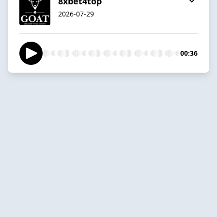
8xbet4top
2026-07-29
00:36