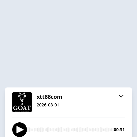
xtt88com
2026-08-01
00:31