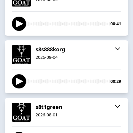
00:41
s8s888korg
2026-08-04
00:29
s8t1green
2026-08-01