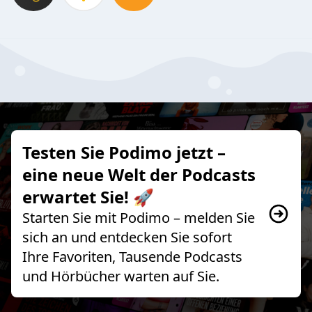
Testen Sie Podimo jetzt –
eine neue Welt der Podcasts
erwartet Sie! 🚀
Starten Sie mit Podimo – melden Sie
sich an und entdecken Sie sofort
Ihre Favoriten, Tausende Podcasts
und Hörbücher warten auf Sie.