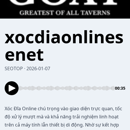
xocdiaonlines
enet
SEOTOP · 2026-01-07
00:35
Xóc Đĩa Online
chú trọng vào giao diện trực quan, tốc
độ xử lý mượt mà và khả năng trải nghiệm linh hoạt
trên cả máy tính lẫn thiết bị di động. Nhờ sự kết hợp