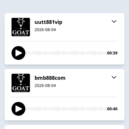
uutt881vip
2026-08-04
00:39
bmb888com
2026-08-04
00:40