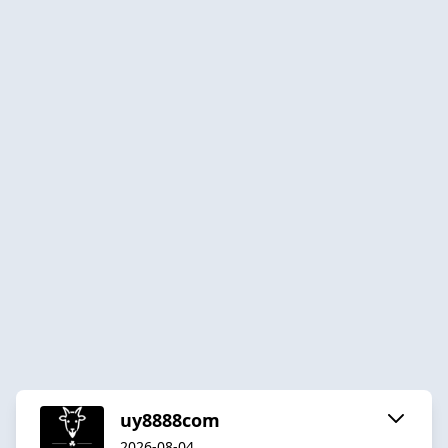
uy8888com
2026-08-04