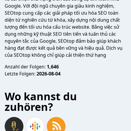
Google. Với đội ngũ chuyên gia giàu kinh nghiệm,
SEOtop cung cấp các giải pháp tối ưu hóa SEO toàn
diện từ nghiên cứu từ khóa, xây dựng nội dung chất
lượng đến tối ưu hóa cấu trúc website. Bằng việc sử
dụng những kỹ thuật SEO tiên tiến và tuân thủ các
nguyên tắc của Google, SEOtop đảm bảo giúp khách
hàng đạt được kết quả bền vững và hiệu quả. Dịch vụ
của SEOtop không chỉ giúp cải thiện thứ hạng
Anzahl der Folgen:
1,646
Letzte Folgen:
2026-08-04
Wo kannst du
zuhören?