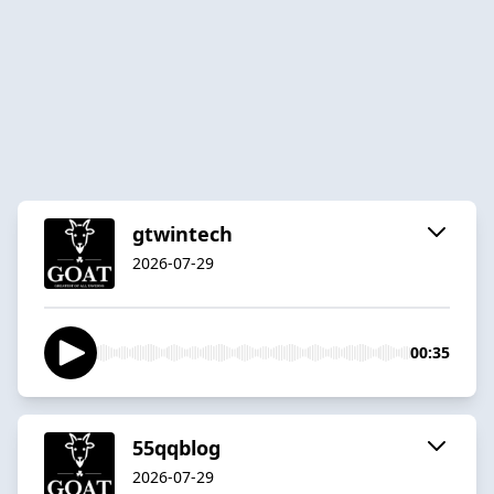
gtwintech
2026-07-29
00:35
55qqblog
2026-07-29