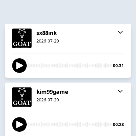
sx88ink
2026-07-29
00:31
kim99game
2026-07-29
00:28