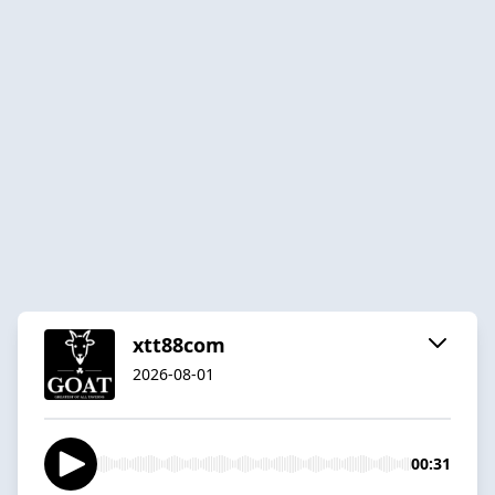
xtt88com
2026-08-01
00:31