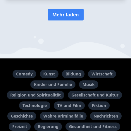
Mehr laden
Comedy
Kunst
Bildung
Wirtschaft
Kinder und Familie
Musik
Religion und Spiritualität
Gesellschaft und Kultur
Technologie
TV und Film
Fiktion
Geschichte
Wahre Kriminalfälle
Nachrichten
Freizeit
Regierung
Gesundheit und Fitness