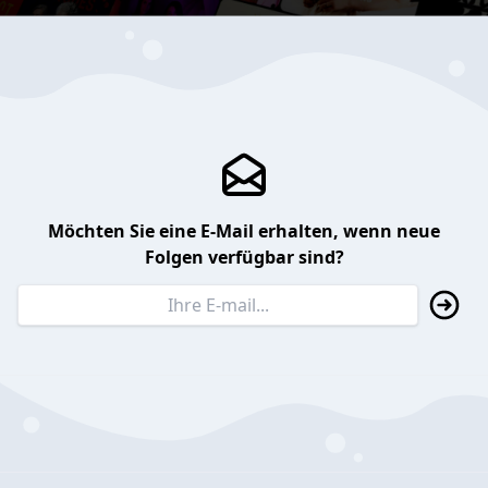
Möchten Sie eine E-Mail erhalten, wenn neue
Folgen verfügbar sind?