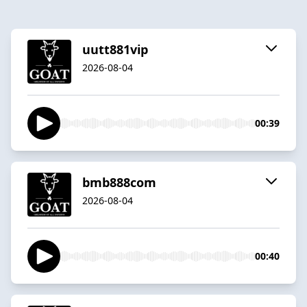
uutt881vip
2026-08-04
00:39
bmb888com
2026-08-04
00:40