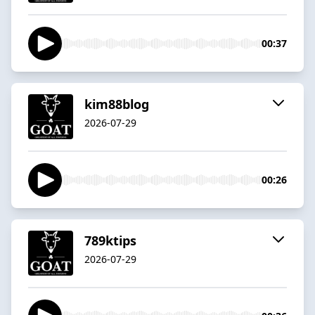
00:37
kim88blog
2026-07-29
00:26
789ktips
2026-07-29