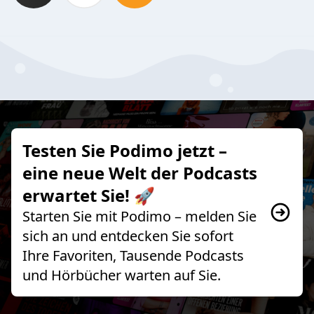
Testen Sie Podimo jetzt –
eine neue Welt der Podcasts
erwartet Sie! 🚀
Starten Sie mit Podimo – melden Sie
sich an und entdecken Sie sofort
Ihre Favoriten, Tausende Podcasts
und Hörbücher warten auf Sie.