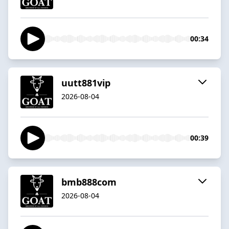
00:34
uutt881vip
2026-08-04
00:39
bmb888com
2026-08-04