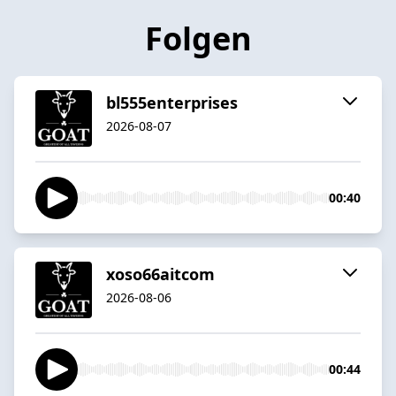
Folgen
bl555enterprises
2026-08-07
00:40
xoso66aitcom
2026-08-06
00:44