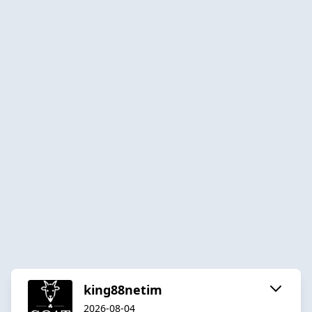
king88netim
2026-08-04