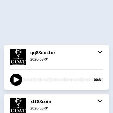
qq88doctor
2026-08-01
00:31
xtt88com
2026-08-01