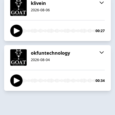
klivein
2026-08-06
00:27
okfuntechnology
2026-08-04
00:34