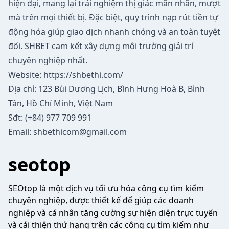
hiện đại, mang lại trải nghiệm thị giác mãn nhãn, mượt
mà trên mọi thiết bị. Đặc biệt, quy trình nạp rút tiền tự
động hóa giúp giao dịch nhanh chóng và an toàn tuyệt
đối. SHBET cam kết xây dựng môi trường giải trí
chuyên nghiệp nhất.
Website:
https://shbethi.com/
Địa chỉ: 123 Bùi Dương Lịch, Bình Hưng Hoà B, Bình
Tân, Hồ Chí Minh, Việt Nam
Sđt: (+84) 977 709 991
Email:
shbethicom@gmail.com
seotop
SEOtop là một dịch vụ tối ưu hóa công cụ tìm kiếm
chuyên nghiệp, được thiết kế để giúp các doanh
nghiệp và cá nhân tăng cường sự hiện diện trực tuyến
và cải thiện thứ hạng trên các công cụ tìm kiếm như