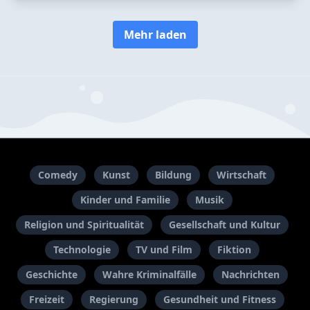
Mehr laden
Comedy
Kunst
Bildung
Wirtschaft
Kinder und Familie
Musik
Religion und Spiritualität
Gesellschaft und Kultur
Technologie
TV und Film
Fiktion
Geschichte
Wahre Kriminalfälle
Nachrichten
Freizeit
Regierung
Gesundheit und Fitness