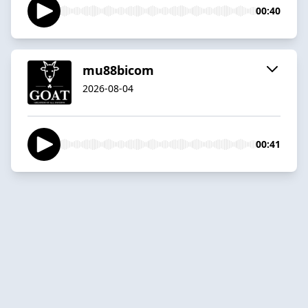
00:40
mu88bicom
2026-08-04
00:41