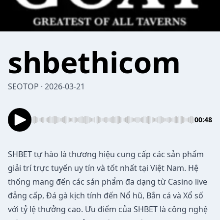
shbethicom
SEOTOP · 2026-03-21
00:48
SHBET
tự hào là thương hiệu cung cấp các sản phẩm
giải trí trực tuyến uy tín và tốt nhất tại Việt Nam. Hệ
thống mang đến các sản phẩm đa dạng từ Casino live
đẳng cấp, Đá gà kịch tính đến Nổ hũ, Bắn cá và Xổ số
với tỷ lệ thưởng cao. Ưu điểm của SHBET là công nghệ