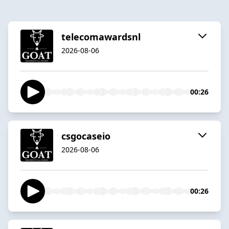
telecomawardsnl
2026-08-06
00:26
csgocaseio
2026-08-06
00:26