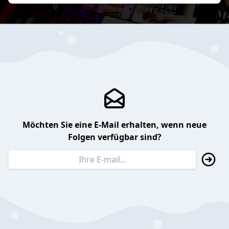
Möchten Sie eine E-Mail erhalten, wenn neue
Folgen verfügbar sind?