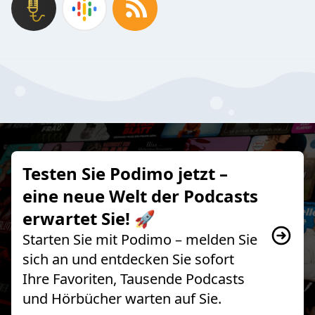
Testen Sie Podimo jetzt –
eine neue Welt der Podcasts
erwartet Sie! 🚀
Starten Sie mit Podimo – melden Sie
sich an und entdecken Sie sofort
Ihre Favoriten, Tausende Podcasts
und Hörbücher warten auf Sie.