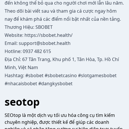
đến không thể bỏ qua cho người chơi mới lẫn lâu năm.
Theo dõi bài viết sau và tham gia cá cược ngay hôm
nay để khám phá các điểm nổi bật nhất của nền tảng.
Thương Hiệu: SBOBET
Website:
https://sbobet.health/
Email:
support@sbobet.health
Hotline: 0937 482 615
Địa Chỉ: 67 Tân Trang, Khu phố 1, Tân Hòa, Tp. Hồ Chí
Minh, Việt Nam
Hashtag: #sbobet #sbobetcasino #slotgamesbobet
#nhacaisbobet #dangkysbobet
seotop
SEOtop là một dịch vụ tối ưu hóa công cụ tìm kiếm
chuyên nghiệp, được thiết kế để giúp các doanh