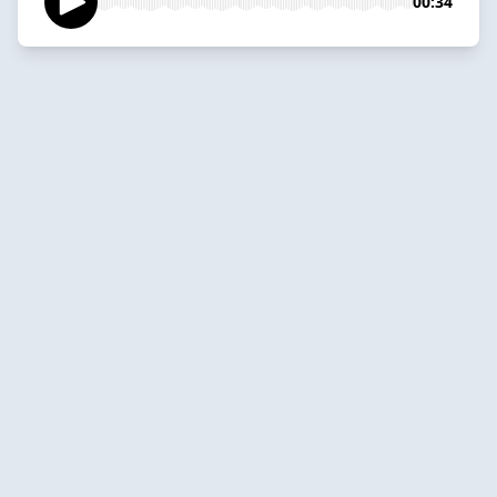
00:34