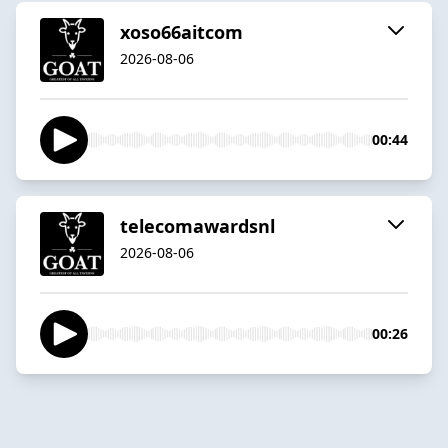
xoso66aitcom
2026-08-06
00:44
telecomawardsnl
2026-08-06
00:26