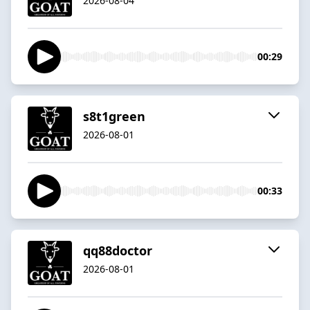
2026-08-04
00:29
s8t1green
2026-08-01
00:33
qq88doctor
2026-08-01