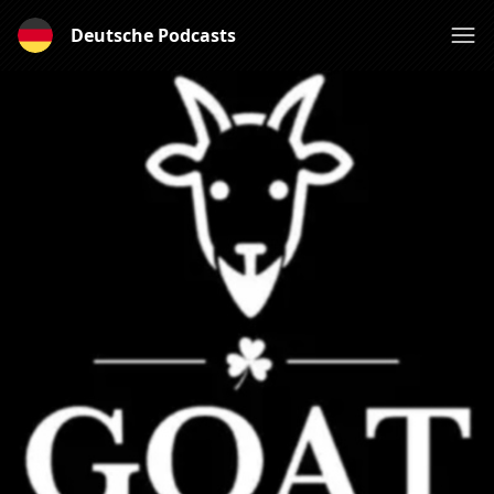
Deutsche Podcasts