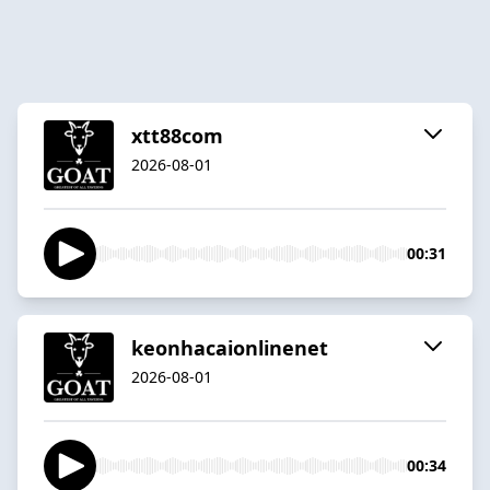
xtt88com
2026-08-01
00:31
keonhacaionlinenet
2026-08-01
00:34