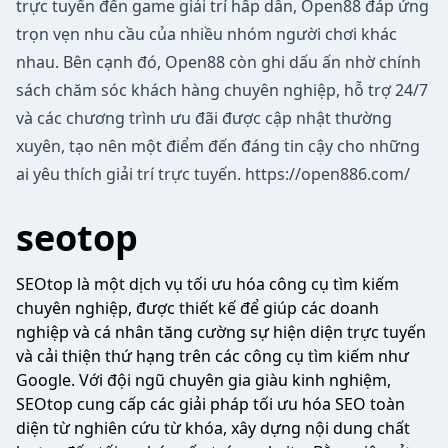
trực tuyến đến game giải trí hấp dẫn, Open88 đáp ứng
trọn vẹn nhu cầu của nhiều nhóm người chơi khác
nhau. Bên cạnh đó, Open88 còn ghi dấu ấn nhờ chính
sách chăm sóc khách hàng chuyên nghiệp, hỗ trợ 24/7
và các chương trình ưu đãi được cập nhật thường
xuyên, tạo nên một điểm đến đáng tin cậy cho những
ai yêu thích giải trí trực tuyến.
https://open886.com/
seotop
SEOtop là một dịch vụ tối ưu hóa công cụ tìm kiếm
chuyên nghiệp, được thiết kế để giúp các doanh
nghiệp và cá nhân tăng cường sự hiện diện trực tuyến
và cải thiện thứ hạng trên các công cụ tìm kiếm như
Google. Với đội ngũ chuyên gia giàu kinh nghiệm,
SEOtop cung cấp các giải pháp tối ưu hóa SEO toàn
diện từ nghiên cứu từ khóa, xây dựng nội dung chất