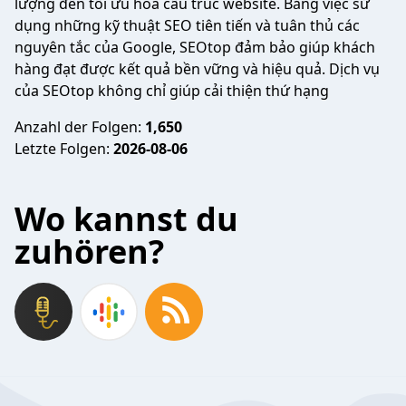
lượng đến tối ưu hóa cấu trúc website. Bằng việc sử
dụng những kỹ thuật SEO tiên tiến và tuân thủ các
nguyên tắc của Google, SEOtop đảm bảo giúp khách
hàng đạt được kết quả bền vững và hiệu quả. Dịch vụ
của SEOtop không chỉ giúp cải thiện thứ hạng
Anzahl der Folgen:
1,650
Letzte Folgen:
2026-08-06
Wo kannst du
zuhören?