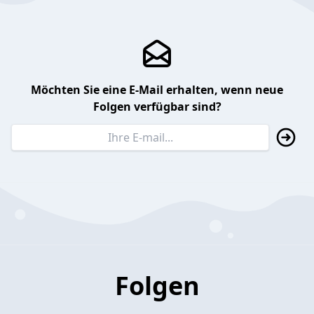
Möchten Sie eine E-Mail erhalten, wenn neue
Folgen verfügbar sind?
Folgen