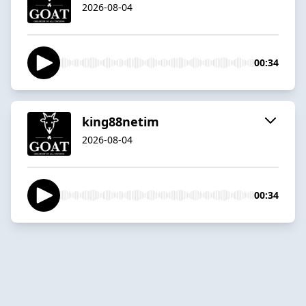
2026-08-04
00:34
king88netim
2026-08-04
00:34