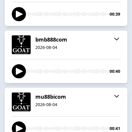
00:39
bmb888com
2026-08-04
00:40
mu88bicom
2026-08-04
00:41