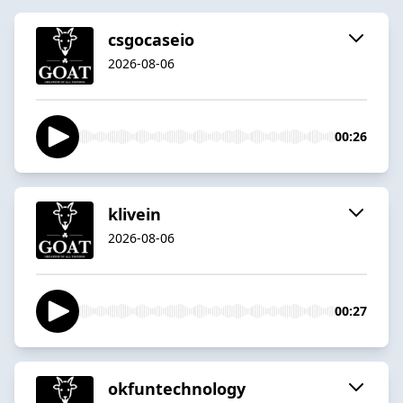
csgocaseio
2026-08-06
00:26
klivein
2026-08-06
00:27
okfuntechnology