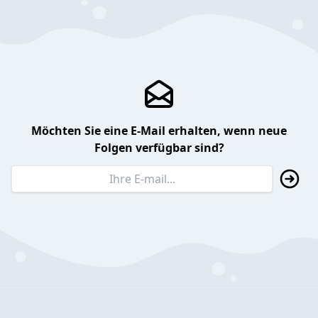
Möchten Sie eine E-Mail erhalten, wenn neue
Folgen verfügbar sind?