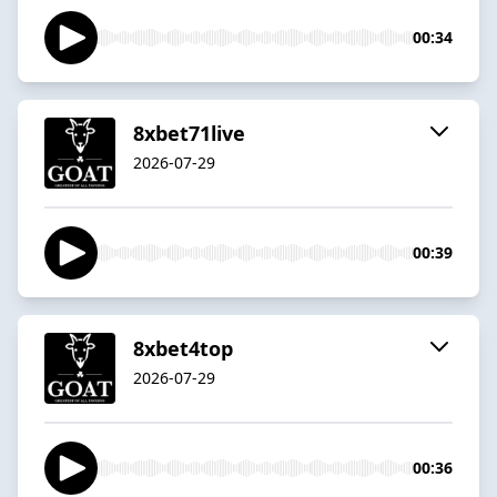
00:34
8xbet71live
2026-07-29
00:39
8xbet4top
2026-07-29
00:36