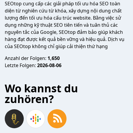
SEOtop cung cấp các giải pháp tối ưu hóa SEO toàn
diện từ nghiên cứu từ khóa, xây dựng nội dung chất
lượng đến tối ưu hóa cấu trúc website. Bằng việc sử
dụng những kỹ thuật SEO tiên tiến và tuân thủ các
nguyên tắc của Google, SEOtop đảm bảo giúp khách
hàng đạt được kết quả bền vững và hiệu quả. Dịch vụ
của SEOtop không chỉ giúp cải thiện thứ hạng
Anzahl der Folgen:
1,650
Letzte Folgen:
2026-08-06
Wo kannst du
zuhören?