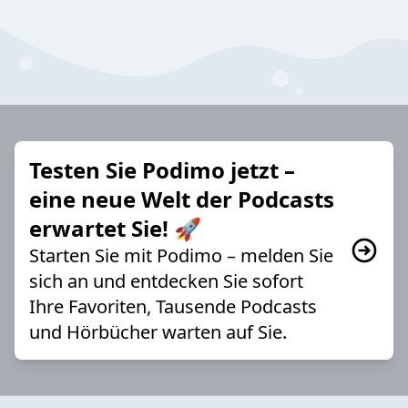
Testen Sie Podimo jetzt –
eine neue Welt der Podcasts
erwartet Sie! 🚀
Starten Sie mit Podimo – melden Sie
sich an und entdecken Sie sofort
Ihre Favoriten, Tausende Podcasts
und Hörbücher warten auf Sie.