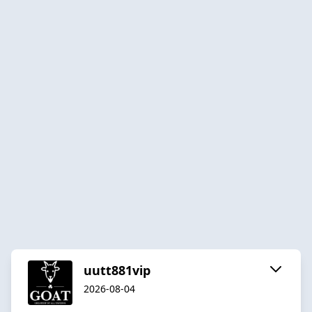
uutt881vip
2026-08-04