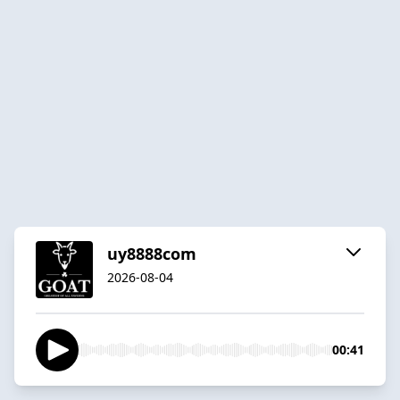
uy8888com
2026-08-04
00:41