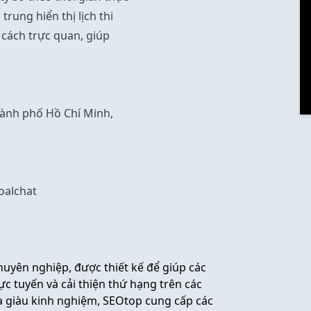
rung hiển thị lịch thi
 cách trực quan, giúp
hành phố Hồ Chí Minh,
oalchat
huyên nghiệp, được thiết kế để giúp các
c tuyến và cải thiện thứ hạng trên các
a giàu kinh nghiệm, SEOtop cung cấp các