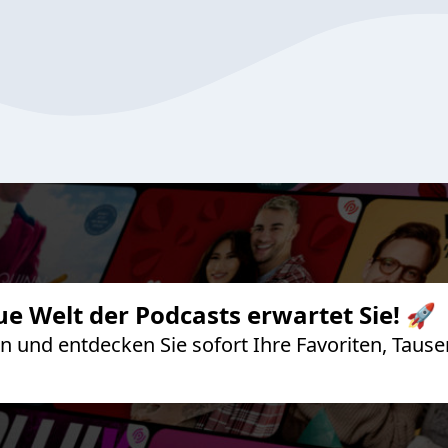
ue Welt der Podcasts erwartet Sie! 🚀
 an und entdecken Sie sofort Ihre Favoriten, Ta