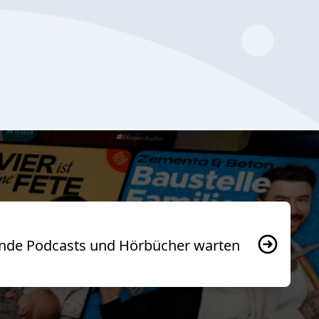
usende Podcasts und Hörbücher warten