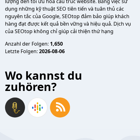
lượng đến tối ưu hóa cấu trúc website. Bằng việc sử
dụng những kỹ thuật SEO tiên tiến và tuân thủ các
nguyên tắc của Google, SEOtop đảm bảo giúp khách
hàng đạt được kết quả bền vững và hiệu quả. Dịch vụ
của SEOtop không chỉ giúp cải thiện thứ hạng
Anzahl der Folgen:
1,650
Letzte Folgen:
2026-08-06
Wo kannst du
zuhören?