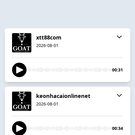
xtt88com
2026-08-01
00:31
keonhacaionlinenet
2026-08-01
00:34