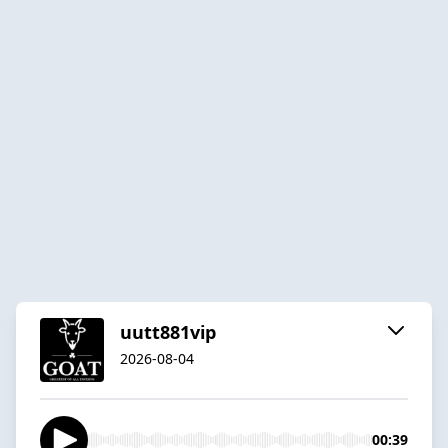
uutt881vip
2026-08-04
00:39