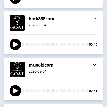
bmb888com
2026-08-04
00:40
mu88bicom
2026-08-04
00:41