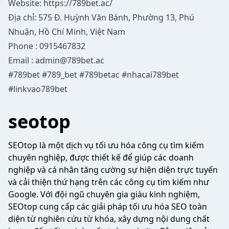
Website:
https://789bet.ac/
Địa chỉ: 575 Đ. Huỳnh Văn Bánh, Phường 13, Phú
Nhuận, Hồ Chí Minh, Việt Nam
Phone : 0915467832
Email :
admin@789bet.ac
#789bet #789_bet #789betac #nhacai789bet
#linkvao789bet
seotop
SEOtop là một dịch vụ tối ưu hóa công cụ tìm kiếm
chuyên nghiệp, được thiết kế để giúp các doanh
nghiệp và cá nhân tăng cường sự hiện diện trực tuyến
và cải thiện thứ hạng trên các công cụ tìm kiếm như
Google. Với đội ngũ chuyên gia giàu kinh nghiệm,
SEOtop cung cấp các giải pháp tối ưu hóa SEO toàn
diện từ nghiên cứu từ khóa, xây dựng nội dung chất