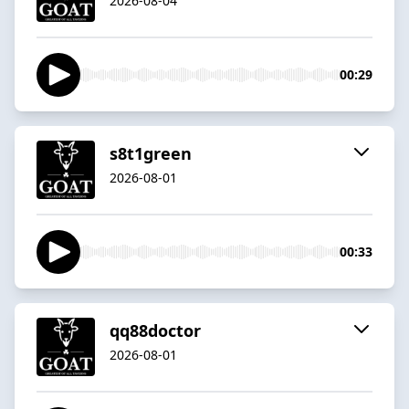
2026-08-04
00:29
s8t1green
2026-08-01
00:33
qq88doctor
2026-08-01