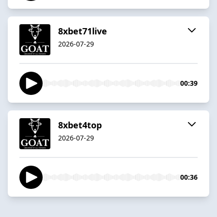
8xbet71live
2026-07-29
00:39
8xbet4top
2026-07-29
00:36