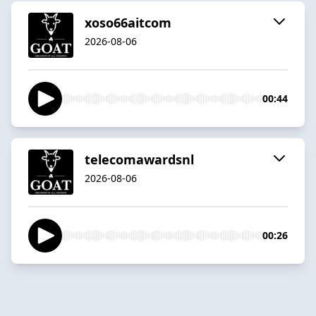
xoso66aitcom
2026-08-06
00:44
telecomawardsnl
2026-08-06
00:26