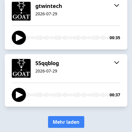
gtwintech
2026-07-29
00:35
55qqblog
2026-07-29
00:37
Mehr laden