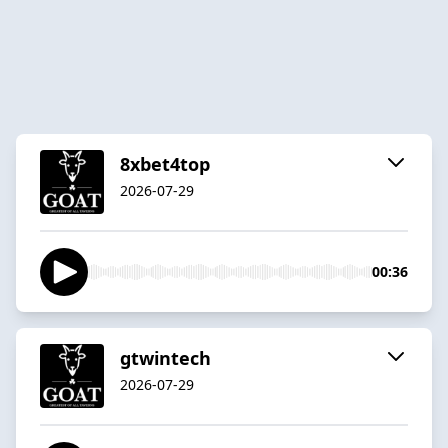
8xbet4top
2026-07-29
00:36
gtwintech
2026-07-29