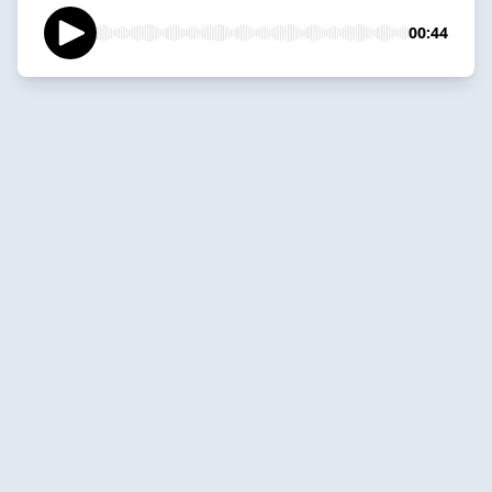
00:44