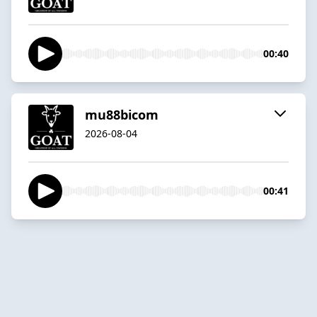
00:40
mu88bicom
2026-08-04
00:41