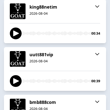
king88netim
2026-08-04
00:34
uutt881vip
2026-08-04
00:39
bmb888com
2026-08-04