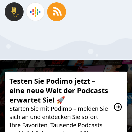
Testen Sie Podimo jetzt –
eine neue Welt der Podcasts
erwartet Sie! 🚀
Starten Sie mit Podimo – melden Sie
sich an und entdecken Sie sofort
Ihre Favoriten, Tausende Podcasts