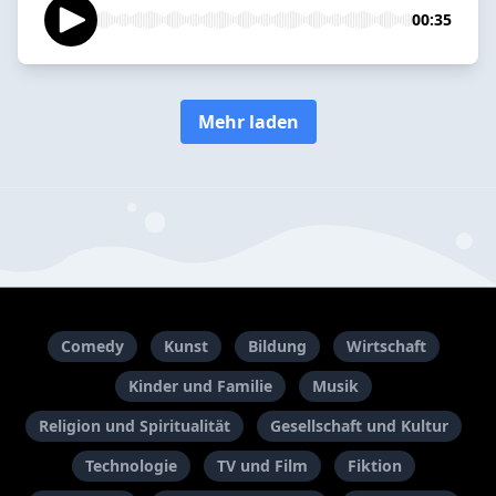
00:35
Mehr laden
Comedy
Kunst
Bildung
Wirtschaft
Kinder und Familie
Musik
Religion und Spiritualität
Gesellschaft und Kultur
Technologie
TV und Film
Fiktion