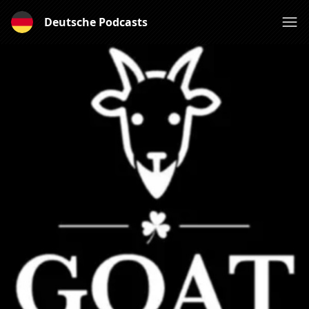
Deutsche Podcasts