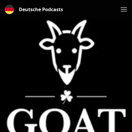
Deutsche Podcasts