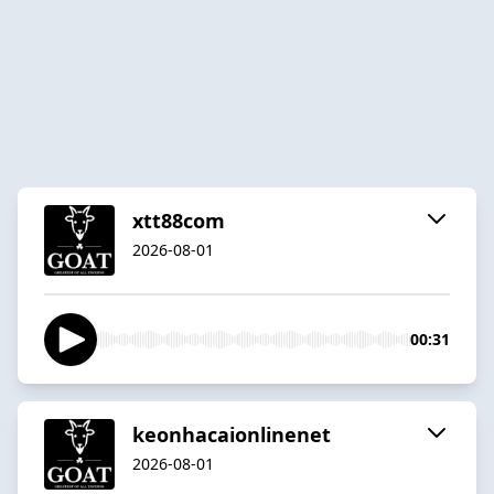
xtt88com
2026-08-01
00:31
keonhacaionlinenet
2026-08-01