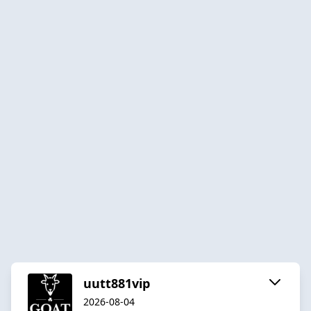
uutt881vip
2026-08-04