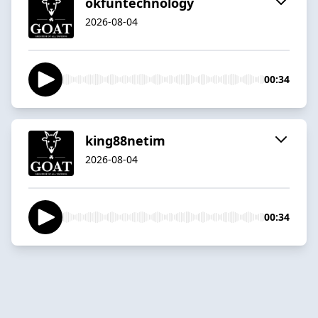
okfuntechnology
2026-08-04
00:34
king88netim
2026-08-04
00:34