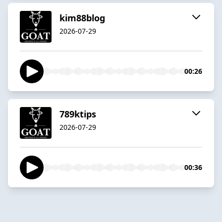
kim88blog
2026-07-29
00:26
789ktips
2026-07-29
00:36