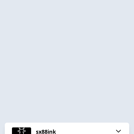
sx88ink