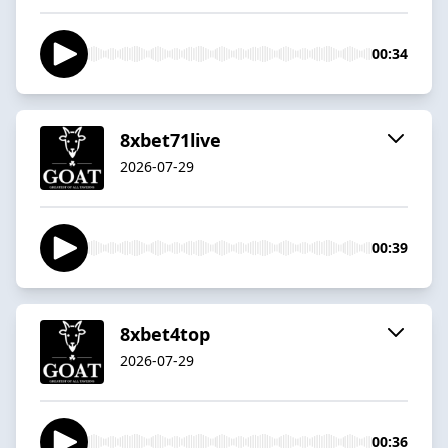
00:34
8xbet71live
2026-07-29
00:39
8xbet4top
2026-07-29
00:36