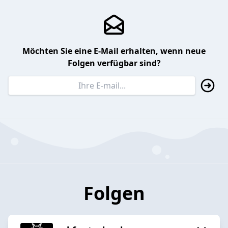
Möchten Sie eine E-Mail erhalten, wenn neue
Folgen verfügbar sind?
Folgen