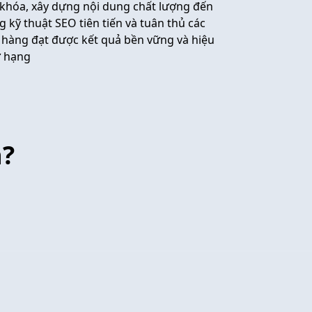
ừ khóa, xây dựng nội dung chất lượng đến
 kỹ thuật SEO tiên tiến và tuân thủ các
hàng đạt được kết quả bền vững và hiệu
ứ hạng
n?