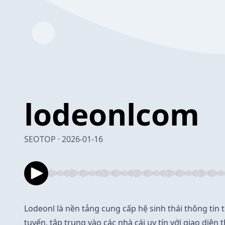
lodeonlcom
SEOTOP · 2026-01-16
Lodeonl
là nền tảng cung cấp hệ sinh thái thông tin t
tuyến, tập trung vào các nhà cái uy tín với giao diện 