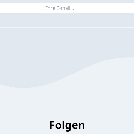
Folgen