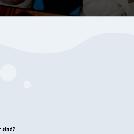
 sind?