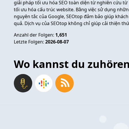
giải pháp tối ưu hóa SEO toàn diện từ nghiên cứu t
tối ưu hóa cấu trúc website. Bằng việc sử dụng những
nguyên tắc của Google, SEOtop đảm bảo giúp khách 
quả. Dịch vụ của SEOtop không chỉ giúp cải thiện th
Anzahl der Folgen:
1,651
Letzte Folgen:
2026-08-07
Wo kannst du zuhöre