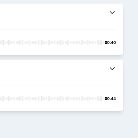
00:40
00:44