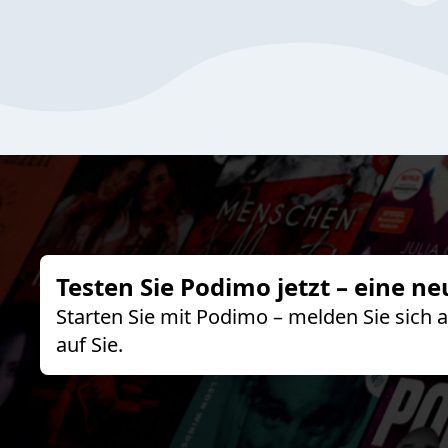
Testen Sie Podimo jetzt – eine ne
Starten Sie mit Podimo – melden Sie sich
auf Sie.