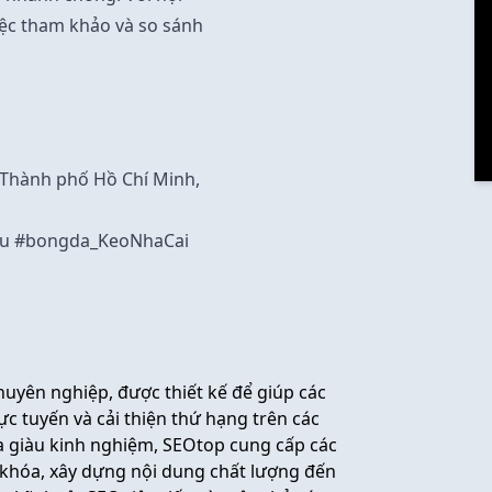
iệc tham khảo và so sánh
, Thành phố Hồ Chí Minh,
ru #bongda_KeoNhaCai
huyên nghiệp, được thiết kế để giúp các
c tuyến và cải thiện thứ hạng trên các
a giàu kinh nghiệm, SEOtop cung cấp các
ừ khóa, xây dựng nội dung chất lượng đến