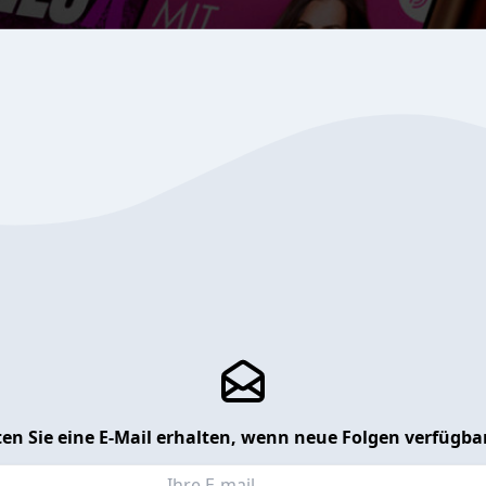
en Sie eine E-Mail erhalten, wenn neue Folgen verfügbar