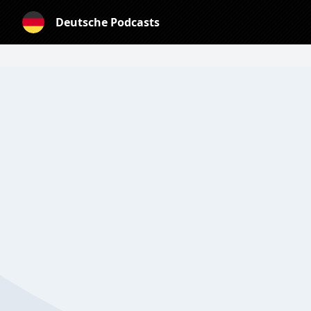
Deutsche Podcasts