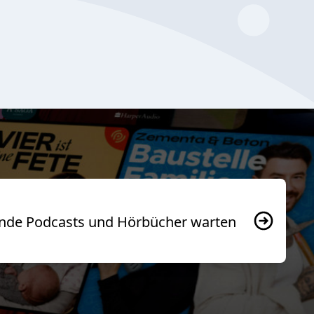
usende Podcasts und Hörbücher warten