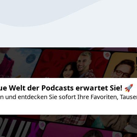
ue Welt der Podcasts erwartet Sie! 🚀
 an und entdecken Sie sofort Ihre Favoriten, Ta