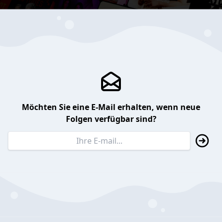
Möchten Sie eine E-Mail erhalten, wenn neue
Folgen verfügbar sind?