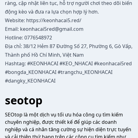
ràng, cập nhật liên tục, hỗ trợ người chơi theo dõi biến
động kèo và đưa ra lựa chọn hợp lý hơn.
Website:
https://keonhacai5.red/
Email:
keonhacai5red@gmail.com
Hotline: 0776548972
Địa chỉ: 38/12 Hẻm 87 Đường Số 27, Phường 6, Gò Vấp,
Thành phố Hồ Chí Minh, Việt Nam
Hashtag: #KEONHACAI #KEO_NHACAI #keonhacai5red
#bongda_KEONHACAI #trangchu_KEONHACAI
#dangky_KEONHACAI
seotop
SEOtop là một dịch vụ tối ưu hóa công cụ tìm kiếm
chuyên nghiệp, được thiết kế để giúp các doanh
nghiệp và cá nhân tăng cường sự hiện diện trực tuyến
và cải thiện thứ hạng trên các công cụ tìm kiếm như