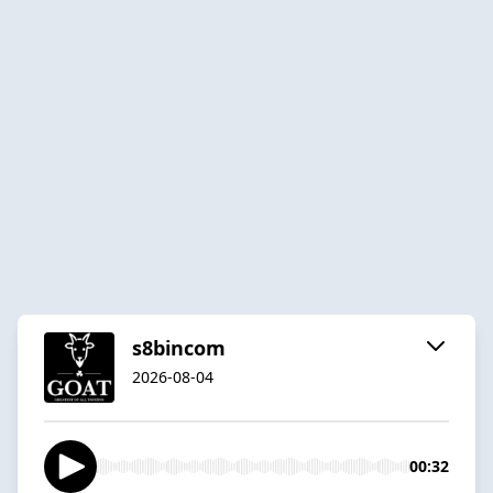
s8bincom
2026-08-04
00:32