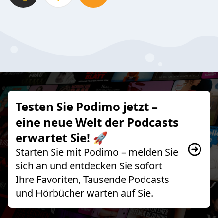
Testen Sie Podimo jetzt –
eine neue Welt der Podcasts
erwartet Sie! 🚀
Starten Sie mit Podimo – melden Sie
sich an und entdecken Sie sofort
Ihre Favoriten, Tausende Podcasts
und Hörbücher warten auf Sie.