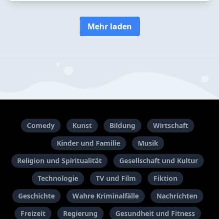
Mehr laden
Comedy
Kunst
Bildung
Wirtschaft
Kinder und Familie
Musik
Religion und Spiritualität
Gesellschaft und Kultur
Technologie
TV und Film
Fiktion
Geschichte
Wahre Kriminalfälle
Nachrichten
Freizeit
Regierung
Gesundheit und Fitness