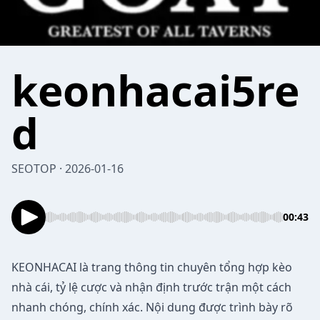
keonhacai5re
d
SEOTOP · 2026-01-16
00:43
KEONHACAI
là trang thông tin chuyên tổng hợp kèo
nhà cái, tỷ lệ cược và nhận định trước trận một cách
nhanh chóng, chính xác. Nội dung được trình bày rõ