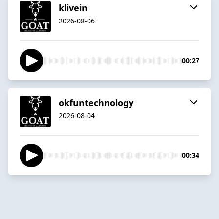
klivein
2026-08-06
00:27
okfuntechnology
2026-08-04
00:34