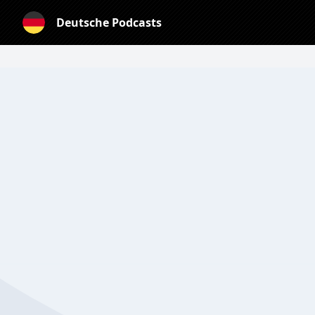
Deutsche Podcasts