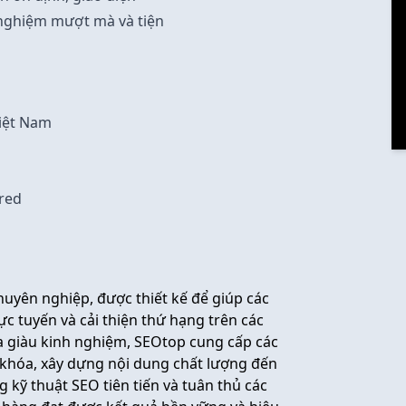
i nghiệm mượt mà và tiện
Việt Nam
red
huyên nghiệp, được thiết kế để giúp các
c tuyến và cải thiện thứ hạng trên các
a giàu kinh nghiệm, SEOtop cung cấp các
ừ khóa, xây dựng nội dung chất lượng đến
 kỹ thuật SEO tiên tiến và tuân thủ các