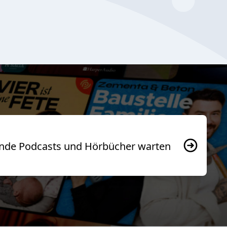
usende Podcasts und Hörbücher warten