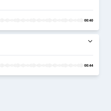
00:40
00:44