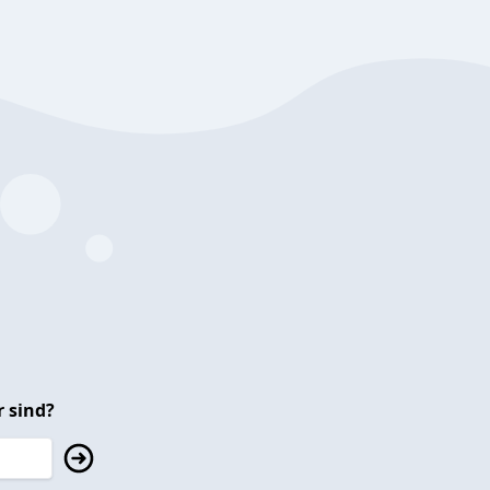
 sind?