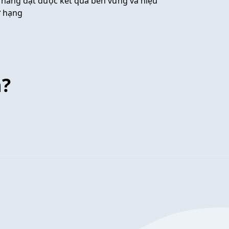
hàng đạt được kết quả bền vững và hiệu
ứ hạng
n?