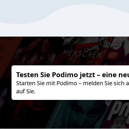
Testen Sie Podimo jetzt – eine ne
Starten Sie mit Podimo – melden Sie sich
auf Sie.