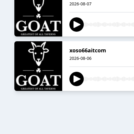
2026-08-07
xoso66aitcom
2026-08-06