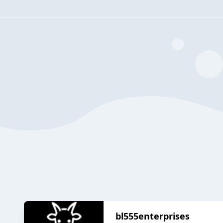
bl555enterprises