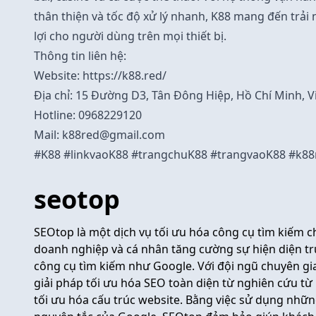
thân thiện và tốc độ xử lý nhanh, K88 mang đến trả
lợi cho người dùng trên mọi thiết bị.
Thông tin liên hệ:
Website:
https://k88.red/
Địa chỉ: 15 Đường D3, Tân Đông Hiệp, Hồ Chí Minh, 
Hotline: 0968229120
Mail:
k88red@gmail.com
#K88 #linkvaoK88 #trangchuK88 #trangvaoK88 #k88
seotop
SEOtop là một dịch vụ tối ưu hóa công cụ tìm kiếm c
doanh nghiệp và cá nhân tăng cường sự hiện diện trự
công cụ tìm kiếm như Google. Với đội ngũ chuyên gi
giải pháp tối ưu hóa SEO toàn diện từ nghiên cứu t
tối ưu hóa cấu trúc website. Bằng việc sử dụng những