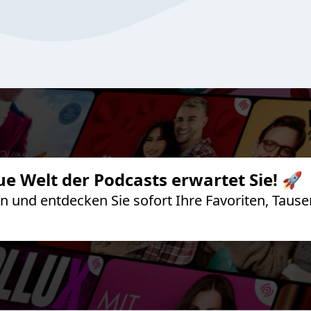
ue Welt der Podcasts erwartet Sie! 🚀
 an und entdecken Sie sofort Ihre Favoriten, Ta