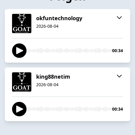
okfuntechnology
2026-08-04
00:34
king88netim
2026-08-04
00:34