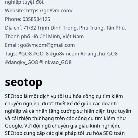
nghiệp tuyệt đối.
Website:
https://go8vm.com/
Phone: 0358584125
Địa chỉ: 71/32 Trịnh Đình Trọng, Phú Trung, Tân Phú,
Thành phố Hồ Chí Minh, Việt Nam
Email:
go8vmcom@gmail.com
Tags: #GO8 #GO_8 #go8vmcom #trangchu_GO8
#dangky_GO8 #linkvao_GO8
seotop
SEOtop là một dịch vụ tối ưu hóa công cụ tìm kiếm
chuyên nghiệp, được thiết kế để giúp các doanh
nghiệp và cá nhân tăng cường sự hiện diện trực tuyến
và cải thiện thứ hạng trên các công cụ tìm kiếm như
Google. Với đội ngũ chuyên gia giàu kinh nghiệm,
SEOtop cung cấp các giải pháp tối ưu hóa SEO toàn