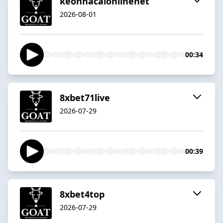
keonhacaionlinenet
2026-08-01
00:34
8xbet71live
2026-07-29
00:39
8xbet4top
2026-07-29