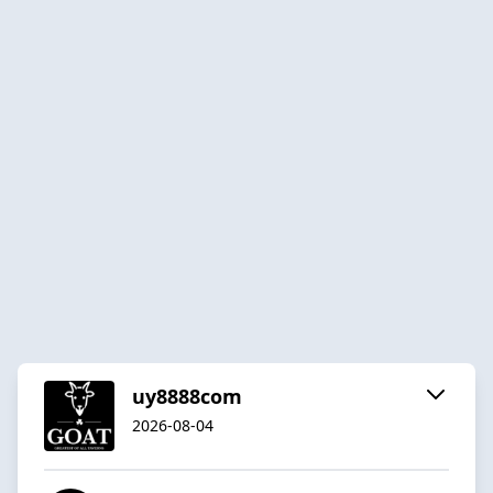
uy8888com
2026-08-04