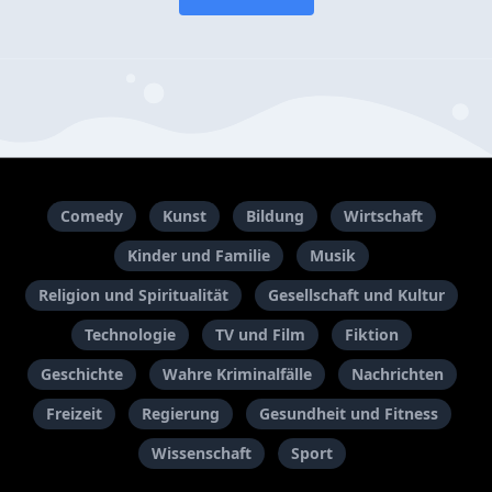
Comedy
Kunst
Bildung
Wirtschaft
Kinder und Familie
Musik
Religion und Spiritualität
Gesellschaft und Kultur
Technologie
TV und Film
Fiktion
Geschichte
Wahre Kriminalfälle
Nachrichten
Freizeit
Regierung
Gesundheit und Fitness
Wissenschaft
Sport