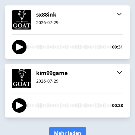
sx88ink
2026-07-29
00:31
kim99game
2026-07-29
00:28
Mehr laden