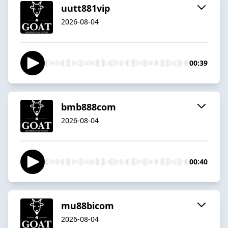
uutt881vip
2026-08-04
00:39
bmb888com
2026-08-04
00:40
mu88bicom
2026-08-04