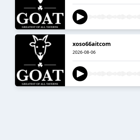
xoso66aitcom
2026-08-06