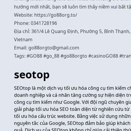
hướng mới nhất, bạn sẽ luôn tìm thấy niềm vui bất tậ
Website:
https://go88org.to/
Phone: 0341728196
Địa chỉ: 361/4 Lê Quang Định, Phường 5, Bình Thạnh
Vietnam
Email:
go88orgto@gmail.com
Tags: #GO88 #go_88 #go88orgto #casinoGO88 #tr
seotop
SEOtop là một dịch vụ tối ưu hóa công cụ tìm kiếm c
doanh nghiệp và cá nhân tăng cường sự hiện diện trự
công cụ tìm kiếm như Google. Với đội ngũ chuyên gi
giải pháp tối ưu hóa SEO toàn diện từ nghiên cứu t
tối ưu hóa cấu trúc website. Bằng việc sử dụng những
nguyên tắc của Google, SEOtop đảm bảo giúp khách 
quả. Dịch vụ của SEOtop không chỉ giúp cải thiện th