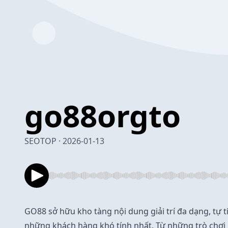
go88orgto
SEOTOP · 2026-01-13
GO88
sở hữu kho tàng nội dung giải trí đa dạng, tự t
những khách hàng khó tính nhất. Từ những trò chơi 