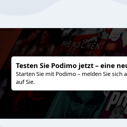
Testen Sie Podimo jetzt – eine ne
Starten Sie mit Podimo – melden Sie sich
auf Sie.