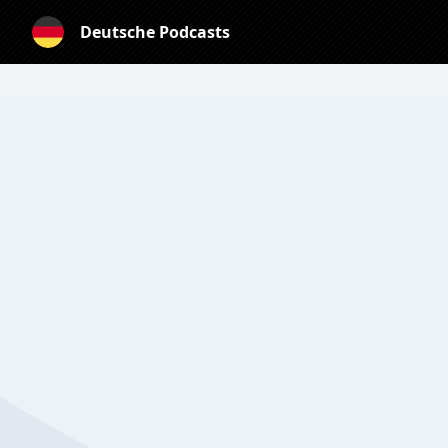
Deutsche Podcasts