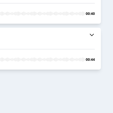
00:40
00:44