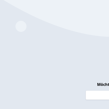
Möcht