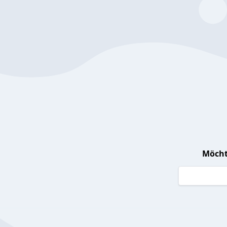
Möcht