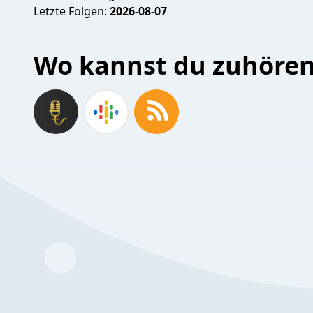
Letzte Folgen:
2026-08-07
Wo kannst du zuhöre