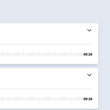
00:26
00:26