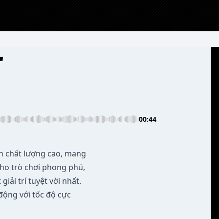
r
00:44
yến chất lượng cao, mang
ho trò chơi phong phú,
ải trí tuyệt vời nhất.
 động với tốc độ cực