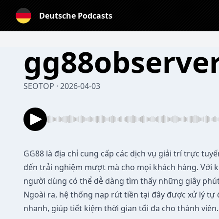
Deutsche Podcasts
gg88observe
SEOTOP · 2026-04-03
GG88
là địa chỉ cung cấp các dịch vụ giải trí trực tu
đến trải nghiệm mượt mà cho mọi khách hàng. Với k
người dùng có thể dễ dàng tìm thấy những giây phút gi
Ngoài ra, hệ thống nạp rút tiền tại đây được xử lý tự
nhanh, giúp tiết kiệm thời gian tối đa cho thành viên.