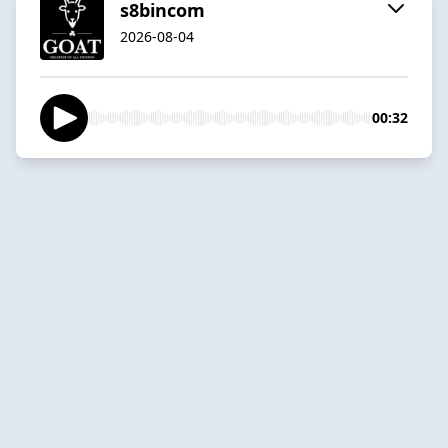
s8bincom
2026-08-04
00:32