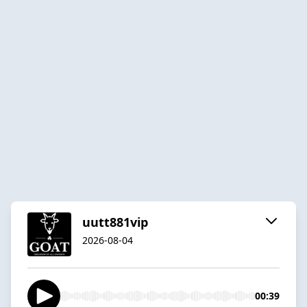
uutt881vip
2026-08-04
00:39