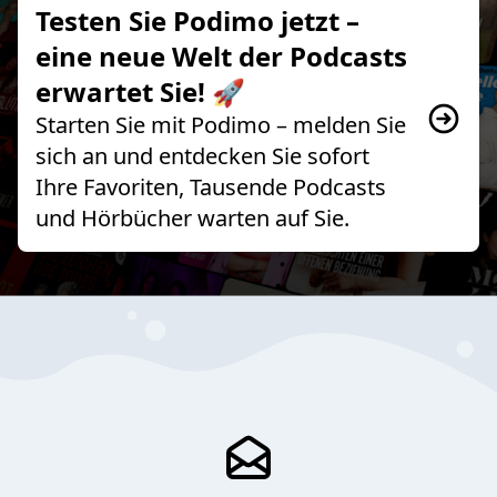
Testen Sie Podimo jetzt –
eine neue Welt der Podcasts
erwartet Sie! 🚀
Starten Sie mit Podimo – melden Sie
sich an und entdecken Sie sofort
Ihre Favoriten, Tausende Podcasts
und Hörbücher warten auf Sie.