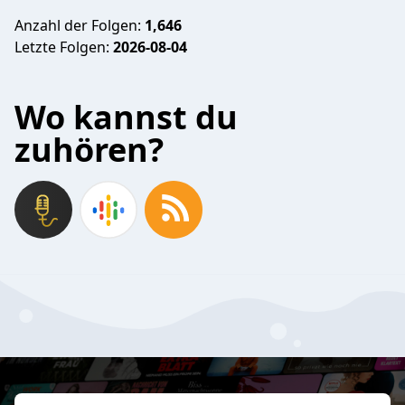
Anzahl der Folgen:
1,646
Letzte Folgen:
2026-08-04
Wo kannst du
zuhören?