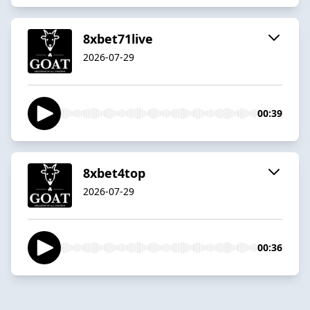
8xbet71live
2026-07-29
00:39
8xbet4top
2026-07-29
00:36