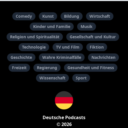
Comedy
Kunst
Bildung
Wirtschaft
Kinder und Familie
Musik
Religion und Spiritualität
Gesellschaft und Kultur
Technologie
TV und Film
Fiktion
Geschichte
Wahre Kriminalfälle
Nachrichten
Freizeit
Regierung
Gesundheit und Fitness
Wissenschaft
Sport
Deutsche Podcasts
© 2026