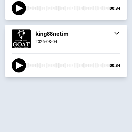
00:34
king88netim
2026-08-04
00:34