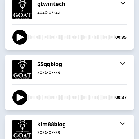
gtwintech
2026-07-29
00:35
55qqblog
2026-07-29
00:37
kim88blog
2026-07-29