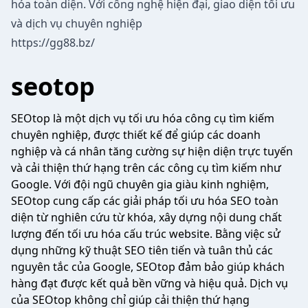
hóa toàn diện. Với công nghệ hiện đại, giao diện tối ưu
và dịch vụ chuyên nghiệp
https://gg88.bz/
seotop
SEOtop là một dịch vụ tối ưu hóa công cụ tìm kiếm
chuyên nghiệp, được thiết kế để giúp các doanh
nghiệp và cá nhân tăng cường sự hiện diện trực tuyến
và cải thiện thứ hạng trên các công cụ tìm kiếm như
Google. Với đội ngũ chuyên gia giàu kinh nghiệm,
SEOtop cung cấp các giải pháp tối ưu hóa SEO toàn
diện từ nghiên cứu từ khóa, xây dựng nội dung chất
lượng đến tối ưu hóa cấu trúc website. Bằng việc sử
dụng những kỹ thuật SEO tiên tiến và tuân thủ các
nguyên tắc của Google, SEOtop đảm bảo giúp khách
hàng đạt được kết quả bền vững và hiệu quả. Dịch vụ
của SEOtop không chỉ giúp cải thiện thứ hạng