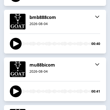
bmb888com
2026-08-04
00:40
mu88bicom
2026-08-04
00:41