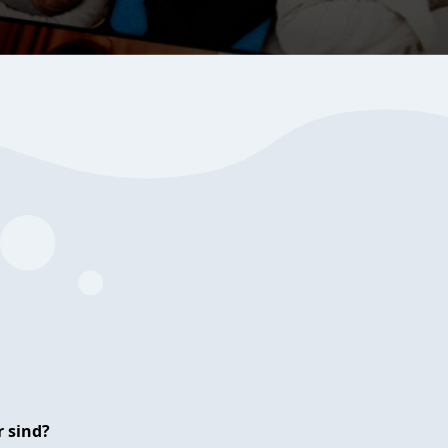
 sind?