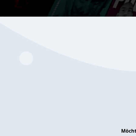
Möcht