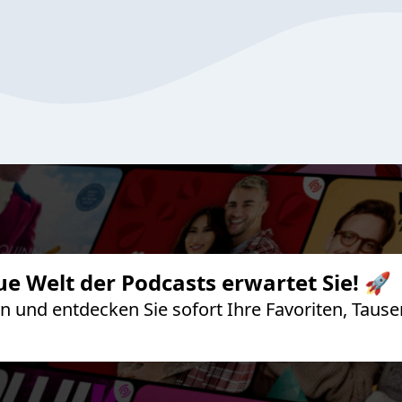
ue Welt der Podcasts erwartet Sie! 🚀
 an und entdecken Sie sofort Ihre Favoriten, Ta