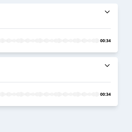
00:34
00:34