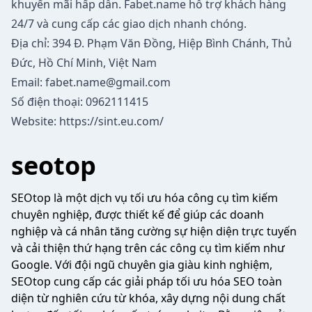
khuyến mãi hấp dẫn. Fabet.name hỗ trợ khách hàng
24/7 và cung cấp các giao dịch nhanh chóng.
Địa chỉ: 394 Đ. Phạm Văn Đồng, Hiệp Bình Chánh, Thủ
Đức, Hồ Chí Minh, Việt Nam
Email:
fabet.name@gmail.com
Số điện thoại: 0962111415
Website:
https://sint.eu.com/
seotop
SEOtop là một dịch vụ tối ưu hóa công cụ tìm kiếm
chuyên nghiệp, được thiết kế để giúp các doanh
nghiệp và cá nhân tăng cường sự hiện diện trực tuyến
và cải thiện thứ hạng trên các công cụ tìm kiếm như
Google. Với đội ngũ chuyên gia giàu kinh nghiệm,
SEOtop cung cấp các giải pháp tối ưu hóa SEO toàn
diện từ nghiên cứu từ khóa, xây dựng nội dung chất