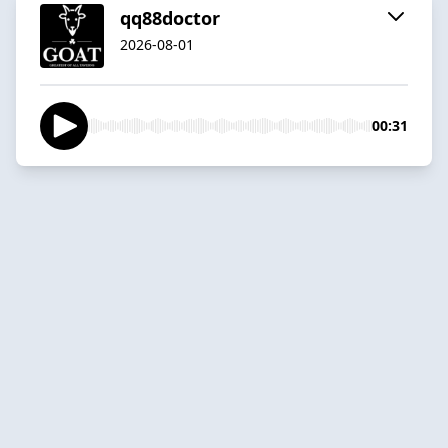
qq88doctor
2026-08-01
00:31