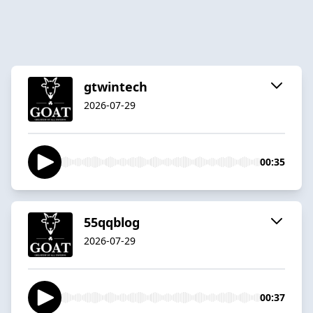
gtwintech
2026-07-29
00:35
55qqblog
2026-07-29
00:37