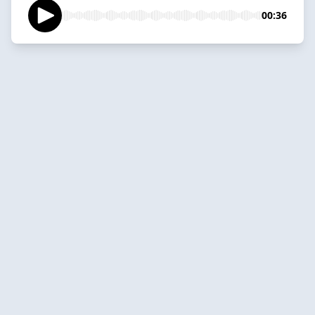
00:36