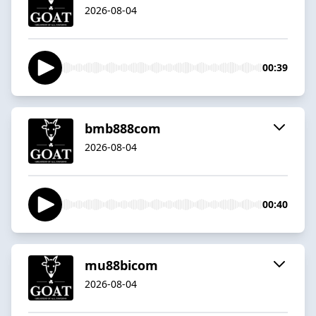
2026-08-04
00:39
bmb888com
2026-08-04
00:40
mu88bicom
2026-08-04