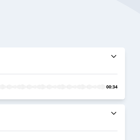
00:34