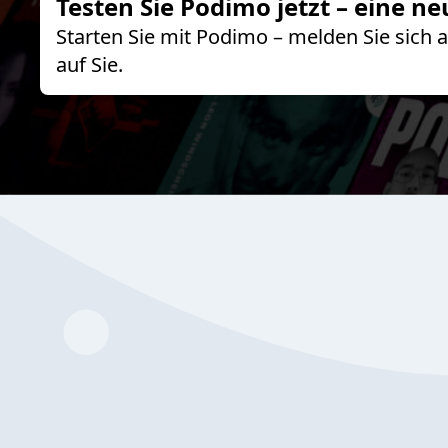
Testen Sie Podimo jetzt – eine ne
Starten Sie mit Podimo – melden Sie sich
auf Sie.