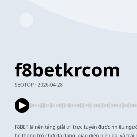
f8betkrcom
SEOTOP · 2026-04-28
F8BET
là nền tảng giải trí trực tuyến được nhiều ng
hệ thống trò chơi đa dạng, giao diện hiện đại và tr