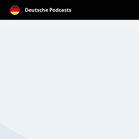
Deutsche Podcasts