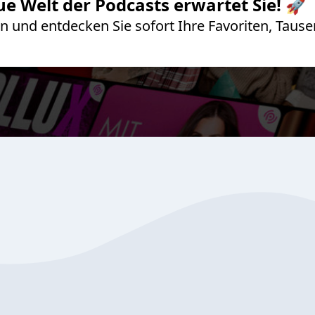
ue Welt der Podcasts erwartet Sie! 🚀
 an und entdecken Sie sofort Ihre Favoriten, Ta