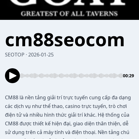
cm88seocom
SEOTOP · 2026-01-25
00:29
CM88
là nền tảng giải trí trực tuyến cung cấp đa dạng
các dịch vụ như thể thao, casino trực tuyến, trò chơi
điện tử và nhiều hình thức giải trí khác. Hệ thống của
CM88 được thiết kế hiện đại, giao diện thân thiện, dễ
sử dụng trên cả máy tính và điện thoại. Nền tảng chú