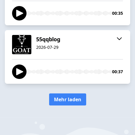
00:35
55qqblog
2026-07-29
00:37
Mehr laden