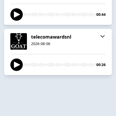
00:44
telecomawardsnl
2026-08-06
00:26