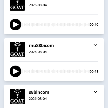
2026-08-04
00:40
mu88bicom
2026-08-04
00:41
s8bincom
2026-08-04