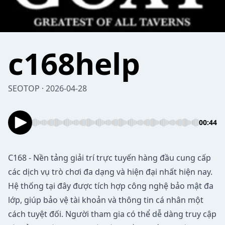
c168help
SEOTOP · 2026-04-28
00:44
C168
- Nền tảng giải trí trực tuyến hàng đầu cung cấp
các dịch vụ trò chơi đa dạng và hiện đại nhất hiện nay.
Hệ thống tại đây được tích hợp công nghệ bảo mật đa
lớp, giúp bảo vệ tài khoản và thông tin cá nhân một
cách tuyệt đối. Người tham gia có thể dễ dàng truy cập