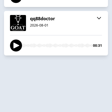
qq88doctor
2026-08-01
00:31