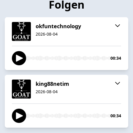
Folgen
okfuntechnology
2026-08-04
00:34
king88netim
2026-08-04
00:34