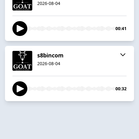
2026-08-04
00:41
s8bincom
2026-08-04
00:32