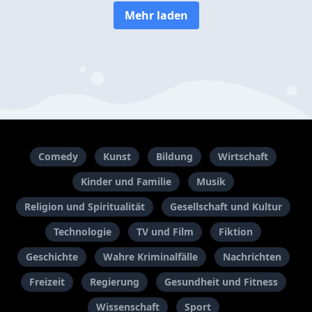
Mehr laden
Comedy
Kunst
Bildung
Wirtschaft
Kinder und Familie
Musik
Religion und Spiritualität
Gesellschaft und Kultur
Technologie
TV und Film
Fiktion
Geschichte
Wahre Kriminalfälle
Nachrichten
Freizeit
Regierung
Gesundheit und Fitness
Wissenschaft
Sport