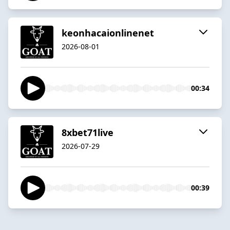
keonhacaionlinenet
2026-08-01
00:34
8xbet71live
2026-07-29
00:39