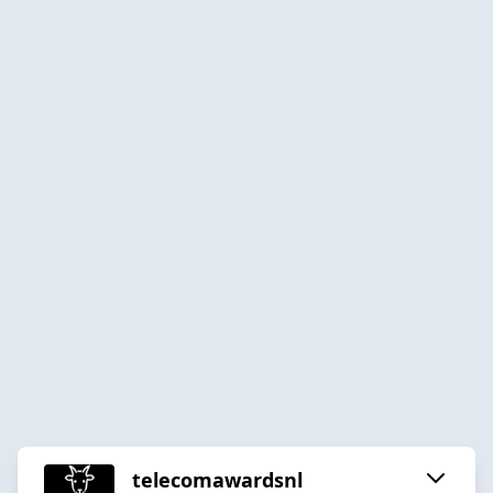
telecomawardsnl