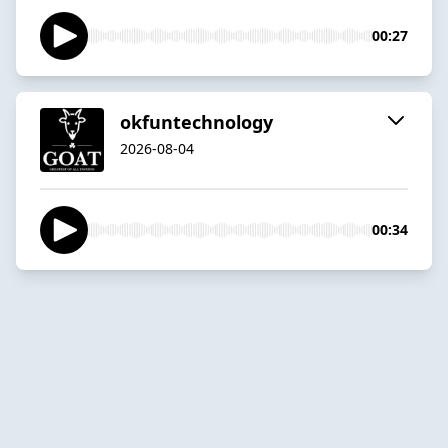
00:27
okfuntechnology
2026-08-04
00:34