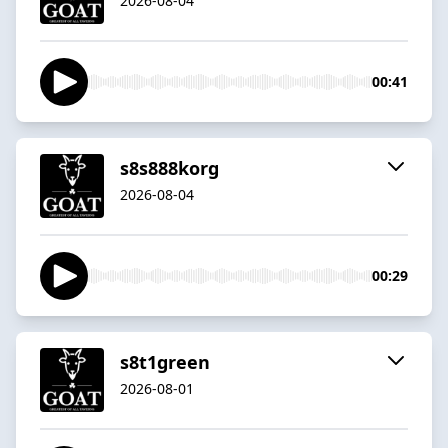
2026-08-04
00:41
s8s888korg
2026-08-04
00:29
s8t1green
2026-08-01