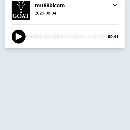
mu88bicom
2026-08-04
00:41