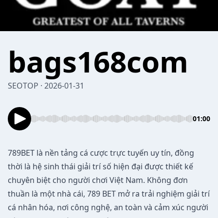
bags168com
SEOTOP · 2026-01-31
01:00
789BET
là nền tảng cá cược trực tuyến uy tín, đồng
thời là hệ sinh thái giải trí số hiện đại được thiết kế
chuyên biệt cho người chơi Việt Nam. Không đơn
thuần là một nhà cái, 789 BET mở ra trải nghiệm giải trí
cá nhân hóa, nơi công nghệ, an toàn và cảm xúc người