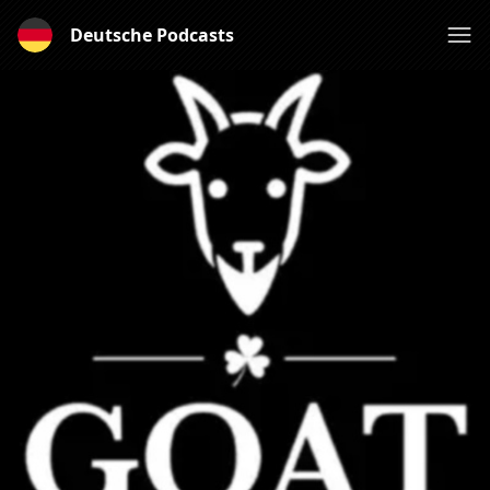
Deutsche Podcasts