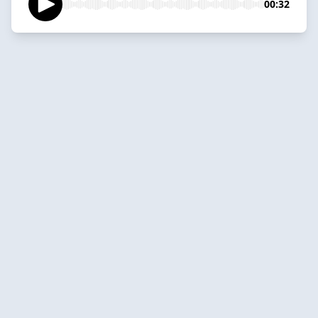
00:32