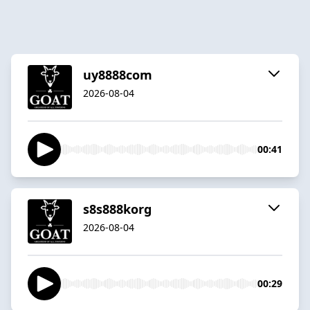
uy8888com
2026-08-04
00:41
s8s888korg
2026-08-04
00:29