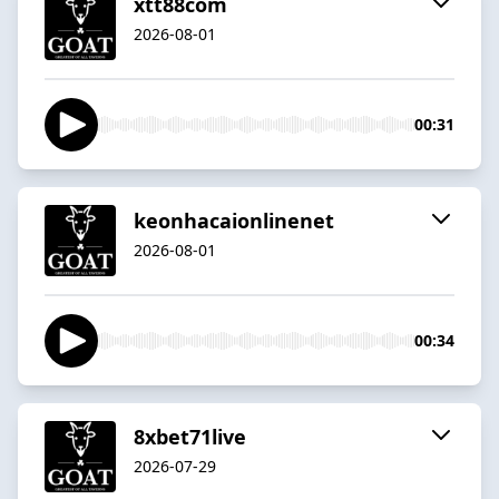
xtt88com
2026-08-01
00:31
keonhacaionlinenet
2026-08-01
00:34
8xbet71live
2026-07-29