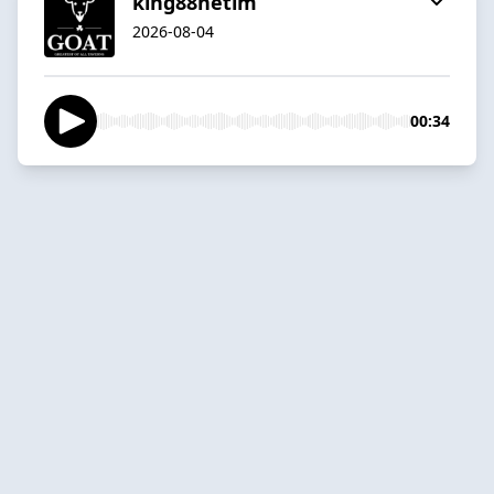
king88netim
2026-08-04
00:34