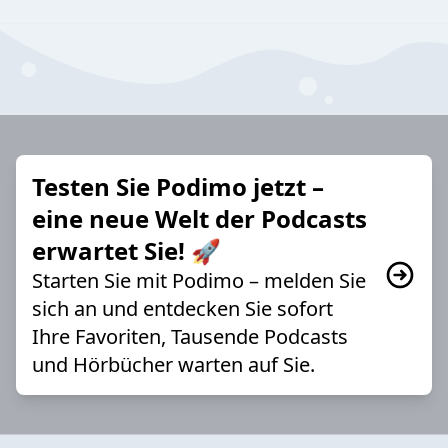
Testen Sie Podimo jetzt –
eine neue Welt der Podcasts
erwartet Sie! 🚀
Starten Sie mit Podimo – melden Sie
sich an und entdecken Sie sofort
Ihre Favoriten, Tausende Podcasts
und Hörbücher warten auf Sie.