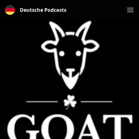
Deutsche Podcasts