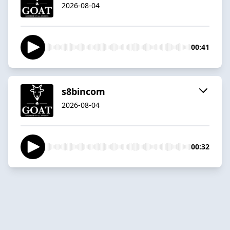
2026-08-04
00:41
s8bincom
2026-08-04
00:32