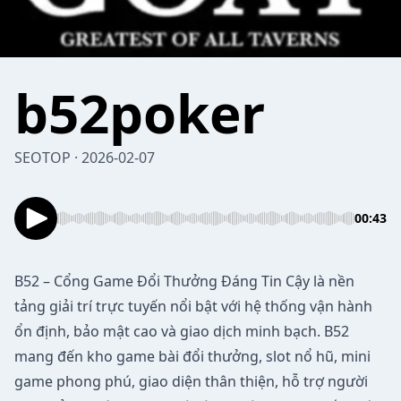
b52poker
SEOTOP · 2026-02-07
00:43
B52
– Cổng Game Đổi Thưởng Đáng Tin Cậy là nền
tảng giải trí trực tuyến nổi bật với hệ thống vận hành
ổn định, bảo mật cao và giao dịch minh bạch. B52
mang đến kho game bài đổi thưởng, slot nổ hũ, mini
game phong phú, giao diện thân thiện, hỗ trợ người