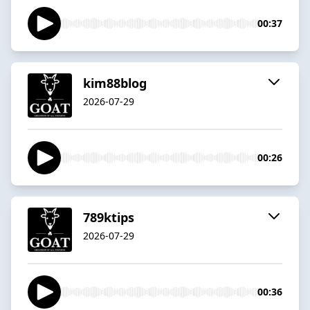
00:37
kim88blog
2026-07-29
00:26
789ktips
2026-07-29
00:36