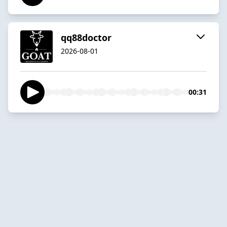
qq88doctor
2026-08-01
00:31