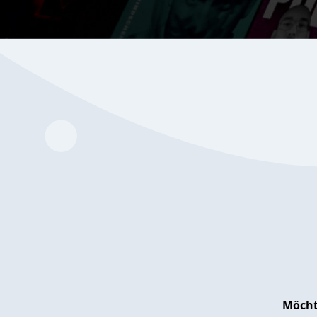
Möcht