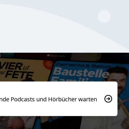
usende Podcasts und Hörbücher warten