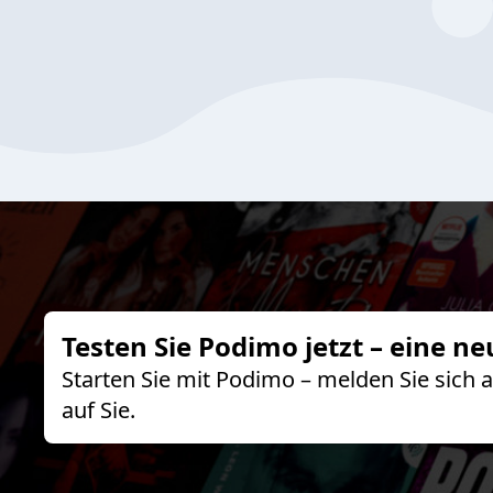
Testen Sie Podimo jetzt – eine ne
Starten Sie mit Podimo – melden Sie sich
auf Sie.