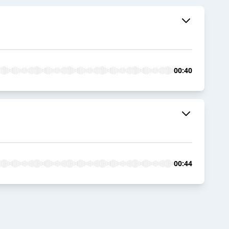
00:40
00:44