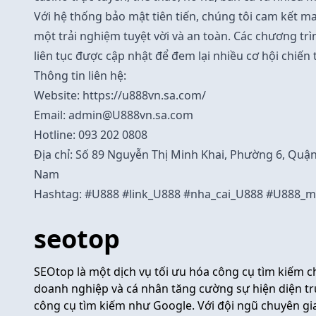
Với hệ thống bảo mật tiên tiến, chúng tôi cam kết m
một trải nghiệm tuyệt vời và an toàn. Các chương tr
liên tục được cập nhật để đem lại nhiều cơ hội chiến 
Thông tin liên hệ:
Website:
https://u888vn.sa.com/
Email:
admin@U888vn.sa.com
Hotline: 093 202 0808
Địa chỉ: Số 89 Nguyễn Thị Minh Khai, Phường 6, Quận 
Nam
Hashtag: #U888 #link_U888 #nha_cai_U888 #U888_m
seotop
SEOtop là một dịch vụ tối ưu hóa công cụ tìm kiếm c
doanh nghiệp và cá nhân tăng cường sự hiện diện trự
công cụ tìm kiếm như Google. Với đội ngũ chuyên gi