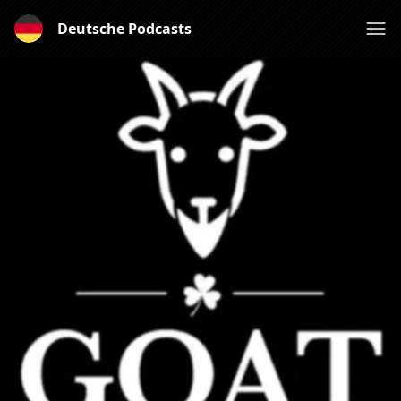
Deutsche Podcasts