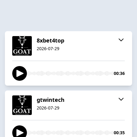
8xbet4top
2026-07-29
00:36
gtwintech
2026-07-29
00:35