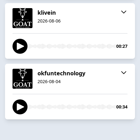
klivein
2026-08-06
00:27
okfuntechnology
2026-08-04
00:34