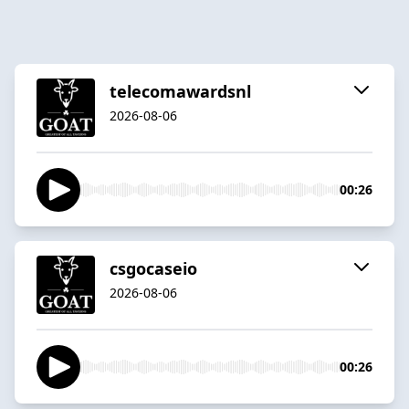
telecomawardsnl
2026-08-06
00:26
csgocaseio
2026-08-06
00:26