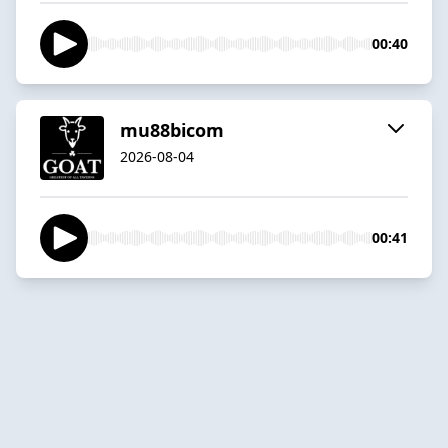
00:40
mu88bicom
2026-08-04
00:41