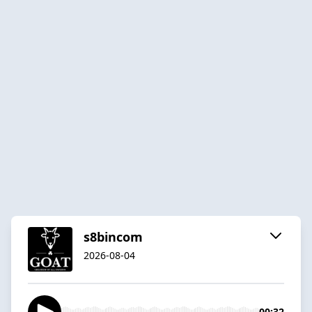
s8bincom
2026-08-04
00:32