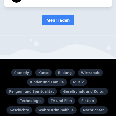
Mehr laden
Comedy
Kunst
Bildung
Wirtschaft
Kinder und Familie
Musik
Religion und Spiritualität
Gesellschaft und Kultur
Technologie
TV und Film
Fiktion
Geschichte
Wahre Kriminalfälle
Nachrichten