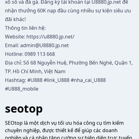
xổ số và đá gà. Đăng ký tài khoản tại U8880.jp.net để
nhận thưởng 60K nạp đầu cùng nhiều sự kiện siêu ưu
đãi khác!
Thông tin liên hệ:
Website:
https://u8880.jp.net/
Email:
admin@U8880.jp.net
Hotline: 0989 113 668
Địa chỉ: Số 68 Nguyễn Huệ, Phường Bến Nghé, Quận 1,
TP. Hồ Chí Minh, Việt Nam
Hashtag: #U888 #link_U888 #nha_cai_U888
#U888_mobile
seotop
SEOtop là một dịch vụ tối ưu hóa công cụ tìm kiếm
chuyên nghiệp, được thiết kế để giúp các doanh
nghiệp và cá nhân tăng cường sự hiện diện trực tuyến