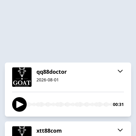
qq88doctor
2026-08-01
00:31
xtt88com