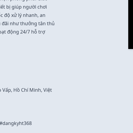
iết bị giúp người chơi
c độ xử lý nhanh, an
 đãi như thưởng tân thủ
oạt động 24/7 hỗ trợ
Vấp, Hồ Chí Minh, Việt
 #dangkyht368