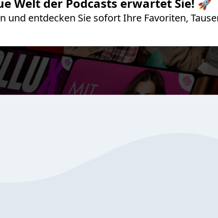
ue Welt der Podcasts erwartet Sie! 🚀
 an und entdecken Sie sofort Ihre Favoriten, Ta