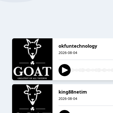
okfuntechnology
2026-08-04
king88netim
2026-08-04