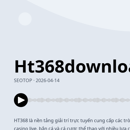
Ht368downlo
SEOTOP · 2026-04-14
HT368
là nền tảng giải trí trực tuyến cung cấp các tr
casino live, bắn cá và cá cược thể thao với nhiều lự