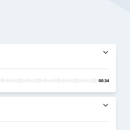
00:34