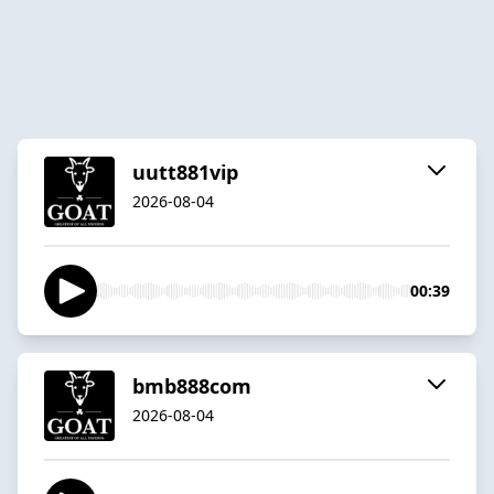
uutt881vip
2026-08-04
00:39
bmb888com
2026-08-04