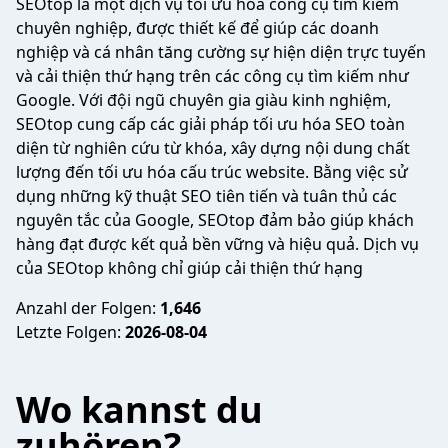
SEOtop là một dịch vụ tối ưu hóa công cụ tìm kiếm
chuyên nghiệp, được thiết kế để giúp các doanh
nghiệp và cá nhân tăng cường sự hiện diện trực tuyến
và cải thiện thứ hạng trên các công cụ tìm kiếm như
Google. Với đội ngũ chuyên gia giàu kinh nghiệm,
SEOtop cung cấp các giải pháp tối ưu hóa SEO toàn
diện từ nghiên cứu từ khóa, xây dựng nội dung chất
lượng đến tối ưu hóa cấu trúc website. Bằng việc sử
dụng những kỹ thuật SEO tiên tiến và tuân thủ các
nguyên tắc của Google, SEOtop đảm bảo giúp khách
hàng đạt được kết quả bền vững và hiệu quả. Dịch vụ
của SEOtop không chỉ giúp cải thiện thứ hạng
Anzahl der Folgen:
1,646
Letzte Folgen:
2026-08-04
Wo kannst du
zuhören?