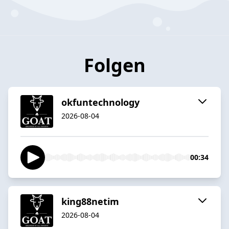
Folgen
okfuntechnology
2026-08-04
00:34
king88netim
2026-08-04