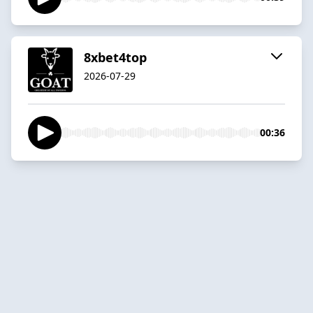
8xbet4top
2026-07-29
00:36