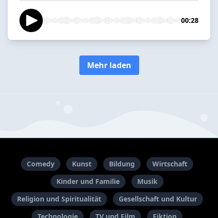
00:28
Mehr laden
Comedy
Kunst
Bildung
Wirtschaft
Kinder und Familie
Musik
Religion und Spiritualität
Gesellschaft und Kultur
Technologie
TV und Film
Fiktion