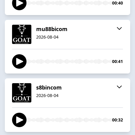
00:40
mu88bicom
2026-08-04
00:41
s8bincom
2026-08-04
00:32