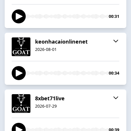
00:31
keonhacaionlinenet
2026-08-01
00:34
8xbet71live
2026-07-29
00:39